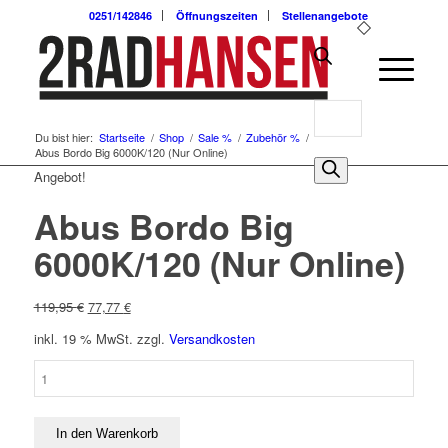
0251/142846
Öffnungszeiten
Stellenangebote
Products
Du bist hier:
Startseite
/
Shop
/
Sale %
/
Zubehör %
/
search
Abus Bordo Big 6000K/120 (Nur Online)
0
Angebot!
Abus Bordo Big
6000K/120 (Nur Online)
Ursprünglicher
Aktueller
119,95
€
77,77
€
Preis
Preis
inkl. 19 % MwSt.
zzgl.
Versandkosten
war:
ist:
119,95 €
77,77 €.
Abus
Bordo
Big
6000K/120
In den Warenkorb