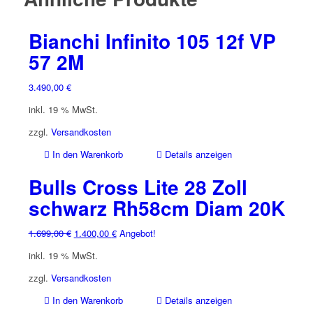
Bianchi Infinito 105 12f VP
57 2M
3.490,00
€
inkl. 19 % MwSt.
zzgl.
Versandkosten
In den Warenkorb
Details anzeigen
Bulls Cross Lite 28 Zoll
schwarz Rh58cm Diam 20K
Ursprünglicher
Aktueller
1.699,00
€
1.400,00
€
Angebot!
Preis
Preis
inkl. 19 % MwSt.
war:
ist:
1.699,00 €
1.400,00 €.
zzgl.
Versandkosten
In den Warenkorb
Details anzeigen