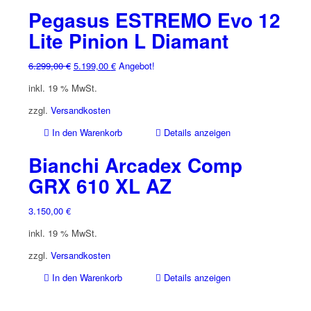
Pegasus ESTREMO Evo 12
Lite Pinion L Diamant
Ursprünglicher
Aktueller
6.299,00
€
5.199,00
€
Angebot!
Preis
Preis
inkl. 19 % MwSt.
war:
ist:
6.299,00 €
5.199,00 €.
zzgl.
Versandkosten
In den Warenkorb
Details anzeigen
Bianchi Arcadex Comp
GRX 610 XL AZ
3.150,00
€
inkl. 19 % MwSt.
zzgl.
Versandkosten
In den Warenkorb
Details anzeigen