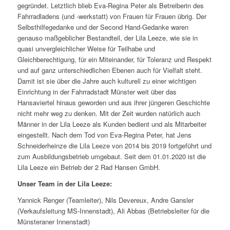
gegründet. Letztlich blieb Eva-Regina Peter als Betreiberin des
Fahrradladens (und -werkstatt) von Frauen für Frauen übrig. Der
Selbsthilfegedanke und der Second Hand-Gedanke waren
genauso maßgeblicher Bestandteil, der Lila Leeze, wie sie in
quasi unvergleichlicher Weise für Teilhabe und
Gleichberechtigung, für ein Miteinander, für Toleranz und Respekt
und auf ganz unterschiedlichen Ebenen auch für Vielfalt steht.
Damit ist sie über die Jahre auch kulturell zu einer wichtigen
Einrichtung in der Fahrradstadt Münster weit über das
Hansaviertel hinaus geworden und aus ihrer jüngeren Geschichte
nicht mehr weg zu denken. Mit der Zeit wurden natürlich auch
Männer in der Lila Leeze als Kunden bedient und als Mitarbeiter
eingestellt. Nach dem Tod von Eva-Regina Peter, hat Jens
Schneiderheinze die Lila Leeze von 2014 bis 2019 fortgeführt und
zum Ausbildungsbetrieb umgebaut. Seit dem 01.01.2020 ist die
Lila Leeze ein Betrieb der 2 Rad Hansen GmbH.
Unser Team in der Lila Leeze:
Yannick Renger (Teamleiter), Nils Devereux, Andre Gansler
(Verkaufsleitung MS-Innenstadt), Ali Abbas (Betriebsleiter für die
Münsteraner Innenstadt)