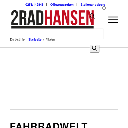
0251/142846
Öffnungszeiten
Stellenangebote
Products
Du bist hier:
Startseite
/
Filialen
search
0
FAHRRADWELT