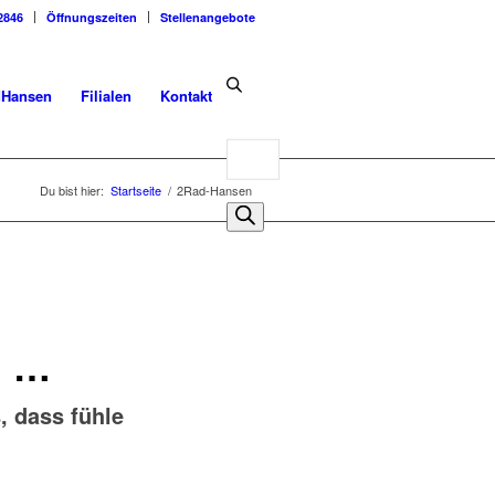
2846
Öffnungszeiten
Stellenangebote
dHansen
Filialen
Kontakt
Products
search
Du bist hier:
Startseite
/
2Rad-Hansen
 …
 dass fühle