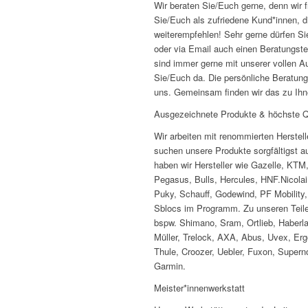
Wir beraten Sie/Euch gerne, denn wir 
Sie/Euch als zufriedene Kund*innen, d
weiterempfehlen! Sehr gerne dürfen Sie/
oder via Email auch einen Beratungste
sind immer gerne mit unserer vollen A
Sie/Euch da. Die persönliche Beratung
uns. Gemeinsam finden wir das zu Ih
Ausgezeichnete Produkte & höchste Qu
Wir arbeiten mit renommierten Herste
suchen unsere Produkte sorgfältigst a
haben wir Hersteller wie Gazelle, KTM, 
Pegasus, Bulls, Hercules, HNF.Nicolai
Puky, Schauff, Godewind, PF Mobility,
Sblocs im Programm. Zu unseren Teile
bspw. Shimano, Sram, Ortlieb, Haber
Müller, Trelock, AXA, Abus, Uvex, Erg
Thule, Croozer, Uebler, Fuxon, Super
Garmin.
Meister*innenwerkstatt