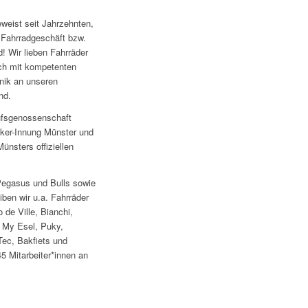
weist seit Jahrzehnten,
s Fahrradgeschäft bzw.
! Wir lieben Fahrräder
ch mit kompetenten
nik an unseren
nd.
aufsgenossenschaft
ker-Innung Münster und
ünsters offiziellen
egasus und Bulls sowie
ben wir u.a. Fahrräder
 de Ville, Bianchi,
, My Esel, Puky,
Tec, Bakfiets und
45 Mitarbeiter*innen an