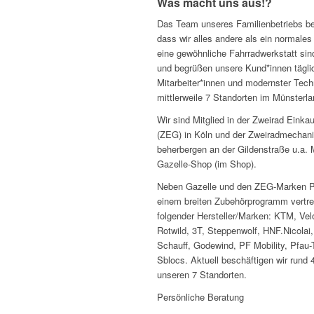
Was macht uns aus!?
Das Team unseres Familienbetriebs be
dass wir alles andere als ein normale
eine gewöhnliche Fahrradwerkstatt sind
und begrüßen unsere Kund*innen tägli
Mitarbeiter*innen und modernster Tech
mittlerweile 7 Standorten im Münsterla
Wir sind Mitglied in der Zweirad Eink
(ZEG) in Köln und der Zweiradmechani
beherbergen an der Gildenstraße u.a. M
Gazelle-Shop (im Shop).
Neben Gazelle und den ZEG-Marken P
einem breiten Zubehörprogramm vertrei
folgender Hersteller/Marken: KTM, Velo
Rotwild, 3T, Steppenwolf, HNF.Nicolai
Schauff, Godewind, PF Mobility, Pfau-
Sblocs. Aktuell beschäftigen wir rund 
unseren 7 Standorten.
Persönliche Beratung