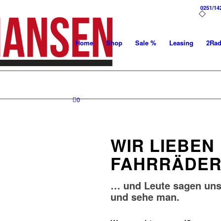
0251/14
Home
Shop
Sale %
Leasing
2Ra
0
WIR LIEBEN
FAHRRÄDER
… und Leute sagen uns,
und sehe man.