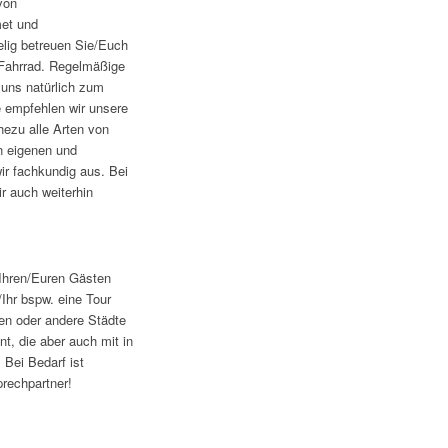
von
met und
lig betreuen Sie/Euch
 Fahrrad. Regelmäßige
 uns natürlich zum
e empfehlen wir unsere
hezu alle Arten von
n eigenen und
ir fachkundig aus. Bei
ir auch weiterhin
 Ihren/Euren Gästen
/Ihr bspw. eine Tour
en oder andere Städte
, die aber auch mit in
Bei Bedarf ist
rechpartner!