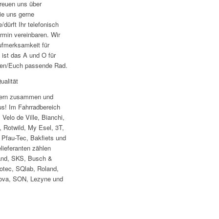
freuen uns über
ie uns gerne
dürft Ihr telefonisch
rmin vereinbaren. Wir
ufmerksamkeit für
 ist das A und O für
nen/Euch passende Rad.
alität
llern zusammen und
us! Im Fahrradbereich
Velo de Ville, Bianchi,
, Rotwild, My Esel, 3T,
 Pfau-Tec, Bakfiets und
lieferanten zählen
land, SKS, Busch &
otec, SQlab, Roland,
nova, SON, Lezyne und