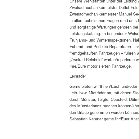
Unsere Werkstätten unter der Leitung 
Zweiradmechanikermeister Detlef Fel
Zweiradmechanikermeister Manuel See
in allen technischen Fragen rund ums
und sorgfältige Wartungen gehören bei
Leistungskatalog. In besonderer Weis
Frühjahrs- und Winterinspektionen. Na
Fahrrad- und Pedelec-Reparaturen – a
fremdgekauften Fahrzeugen – führen w
„Zweirad Reinhold“ warten/reparieren w
Ihre/Eure motorisierten Fahrzeuge.
Leihräder
Gerne bieten wir Ihnen/Euch und/oder
Leih- bzw. Mieträder an, mit denen Sie
durch Münster, Telgte, Coesfeld, Dülm
des Münsterlands machen können/könnt
den Urlaub genommen werden können. 
Sebastian Kemner gerne Ihr/Euer Ansp