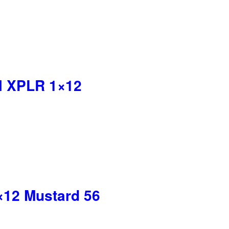
l XPLR 1×12
×12 Mustard 56