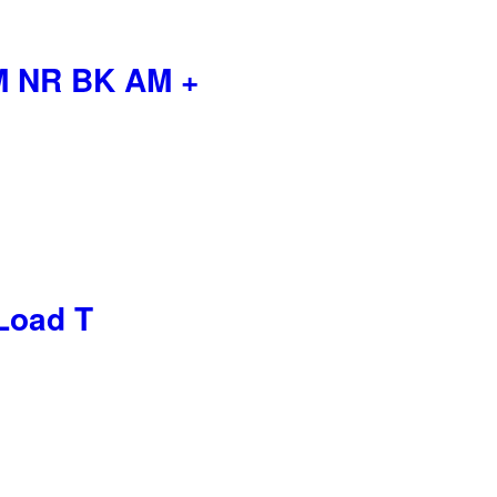
M NR BK AM +
Load T