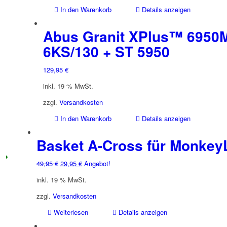
In den Warenkorb
Details anzeigen
Abus Granit XPlus™ 6950
6KS/130 + ST 5950
129,95
€
inkl. 19 % MwSt.
zzgl.
Versandkosten
In den Warenkorb
Details anzeigen
Basket A-Cross für Monkey
Ursprünglicher
Aktueller
49,95
€
29,95
€
Angebot!
Preis
Preis
inkl. 19 % MwSt.
war:
ist:
49,95 €
29,95 €.
zzgl.
Versandkosten
Weiterlesen
Details anzeigen