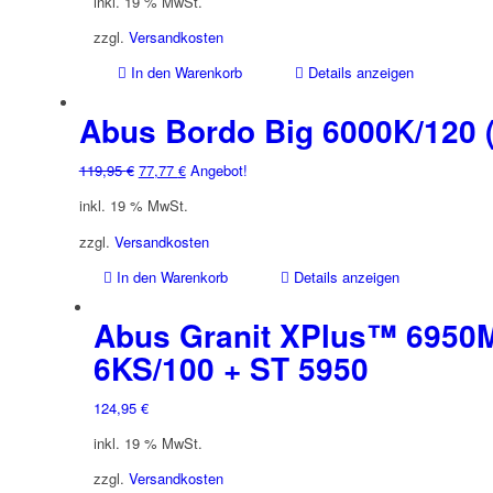
inkl. 19 % MwSt.
zzgl.
Versandkosten
In den Warenkorb
Details anzeigen
Abus Bordo Big 6000K/120 (
Ursprünglicher
Aktueller
119,95
€
77,77
€
Angebot!
Preis
Preis
inkl. 19 % MwSt.
war:
ist:
119,95 €
77,77 €.
zzgl.
Versandkosten
In den Warenkorb
Details anzeigen
Abus Granit XPlus™ 6950
6KS/100 + ST 5950
124,95
€
inkl. 19 % MwSt.
zzgl.
Versandkosten