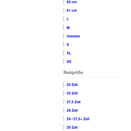
60 cm
61 cm
L
M
Onesize
S
XL
XS
Radgröße
20 Zoll
24 Zoll
27,5 Zoll
28 Zoll
29 / 27,5+ Zoll
29 Zoll