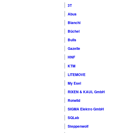
3T
Abus
Bianchi
Büchel
Bulls
Gazelle
HNF
KTM
LITEMOVE
My Esel
RIXEN & KAUL GmbH
Rotwild
SIGMA Elektro GmbH
SQLab
Steppenwolf