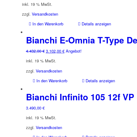
inkl. 19 % MwSt.
zzgl.
Versandkosten
In den Warenkorb
Details anzeigen
Bianchi E-Omnia T-Type D
Ursprünglicher
Aktueller
4.432,00
€
3.102,00
€
Angebot!
Preis
Preis
inkl. 19 % MwSt.
war:
ist:
4.432,00 €
3.102,00 €.
zzgl.
Versandkosten
In den Warenkorb
Details anzeigen
Bianchi Infinito 105 12f VP
3.490,00
€
inkl. 19 % MwSt.
zzgl.
Versandkosten