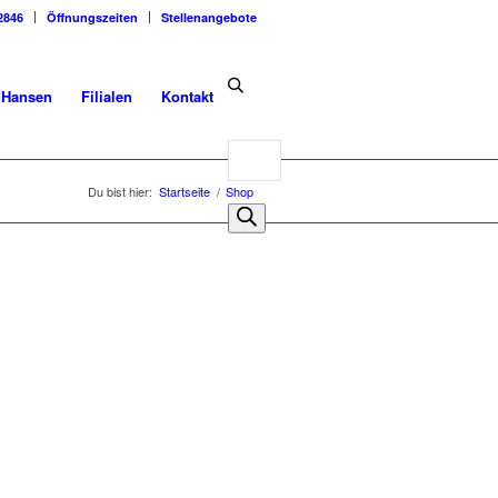
2846
Öffnungszeiten
Stellenangebote
dHansen
Filialen
Kontakt
Products
search
Du bist hier:
Startseite
/
Shop