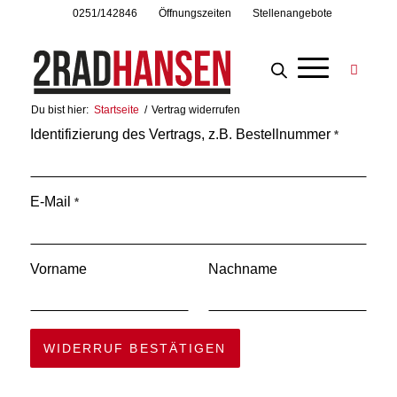
0251/142846
Öffnungszeiten
Stellenangebote
Du bist hier:
Startseite
/
Vertrag widerrufen
Identifizierung des Vertrags, z.B. Bestellnummer
*
E-Mail
*
E-
Vorname
Nachname
Mail
(wiederholen)
*
WIDERRUF BESTÄTIGEN