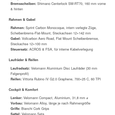
Bremsscheiben:
Shimano Centerlock SM-RT70, 160 mm vorne
& hinten
Rahmen & Gabel
Rahmen:
Sprint Carbon Monocoque, intern verlegte Züge,
Scheibenbrems-Flat-Mount, Steckachsen 12×142 mm
Gabel:
Vollcarbon Aero Road, Flat Mount Scheibenbremse,
Steckachse 12×100 mm
Steuersatz:
ACROS & FSA, für interne Kabelverlegung
Laufräder & Reifen
Laufradsatz:
Velomann Aluminium Disc Laufräder (30 mm
Felgenprofil)
Reifen:
Vittoria Rubino IV G2.0 Graphene, 700×25 C, 60 TPI
Cockpit & Komfort
Lenker:
Velomann Compact, Aluminium, 31,8 mm ⌀
Vorbau:
Velomann Alloy, länge je nach Rahmengröße
Griffe:
Bianchi Cork Grips
Sattel:
Velomann Seta