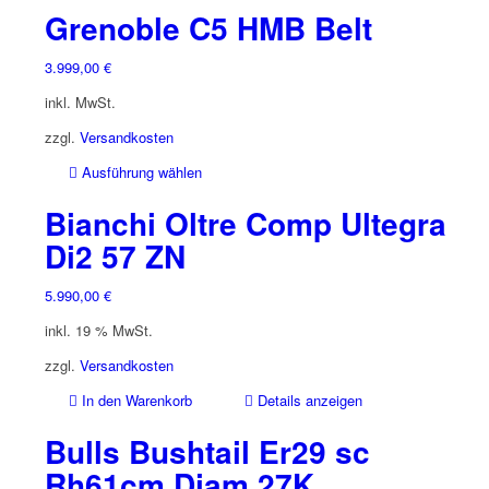
Grenoble C5 HMB Belt
3.999,00
€
inkl. MwSt.
zzgl.
Versandkosten
Dieses
Ausführung wählen
Produkt
Bianchi Oltre Comp Ultegra
weist
mehrere
Di2 57 ZN
Varianten
auf.
5.990,00
€
Die
inkl. 19 % MwSt.
Optionen
können
zzgl.
Versandkosten
auf
der
In den Warenkorb
Details anzeigen
Produktseite
Bulls Bushtail Er29 sc
gewählt
werden
Rh61cm Diam 27K