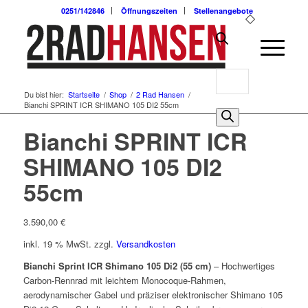
0251/142846
Öffnungszeiten
Stellenangebote
Products
Du bist hier:
Startseite
/
Shop
/
2 Rad Hansen
/
search
Bianchi SPRINT ICR SHIMANO 105 DI2 55cm
0
Bianchi SPRINT ICR
SHIMANO 105 DI2
55cm
3.590,00
€
inkl. 19 % MwSt.
zzgl.
Versandkosten
Bianchi Sprint ICR Shimano 105 Di2 (55 cm)
– Hochwertiges
Carbon-Rennrad mit leichtem Monocoque-Rahmen,
aerodynamischer Gabel und präziser elektronischer Shimano 105