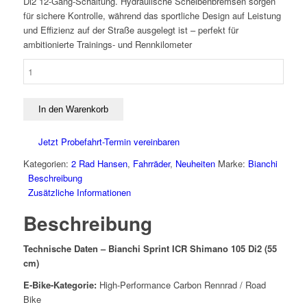
Di2 12-Gang-Schaltung. Hydraulische Scheibenbremsen sorgen
für sichere Kontrolle, während das sportliche Design auf Leistung
und Effizienz auf der Straße ausgelegt ist – perfekt für
ambitionierte Trainings- und Rennkilometer
Bianchi
SPRINT
ICR
SHIMANO
In den Warenkorb
105
DI2
Jetzt Probefahrt-Termin vereinbaren
55cm
Kategorien:
2 Rad Hansen
,
Fahrräder
,
Neuheiten
Marke:
Bianchi
Menge
Beschreibung
Zusätzliche Informationen
Beschreibung
Technische Daten – Bianchi Sprint ICR Shimano 105 Di2 (55
cm)
E-Bike-Kategorie:
High-Performance Carbon Rennrad / Road
Bike