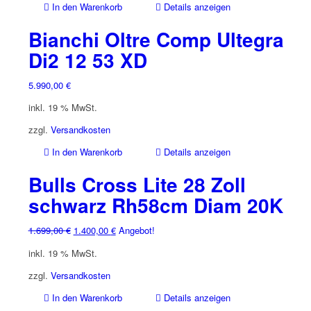
In den Warenkorb
Details anzeigen
Bianchi Oltre Comp Ultegra
Di2 12 53 XD
5.990,00
€
inkl. 19 % MwSt.
zzgl.
Versandkosten
In den Warenkorb
Details anzeigen
Bulls Cross Lite 28 Zoll
schwarz Rh58cm Diam 20K
Ursprünglicher
Aktueller
1.699,00
€
1.400,00
€
Angebot!
Preis
Preis
inkl. 19 % MwSt.
war:
ist:
1.699,00 €
1.400,00 €.
zzgl.
Versandkosten
In den Warenkorb
Details anzeigen