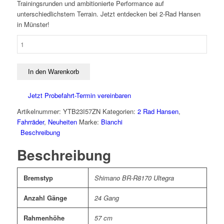
Trainingsrunden und ambitionierte Performance auf
unterschiedlichstem Terrain. Jetzt entdecken bei 2-Rad Hansen
in Münster!
Bianchi
Oltre
Comp
Ultegra
In den Warenkorb
Di2
57
Jetzt Probefahrt-Termin vereinbaren
ZN
Artikelnummer:
YTB23I57ZN
Kategorien:
2 Rad Hansen
,
Menge
Fahrräder
,
Neuheiten
Marke:
Bianchi
Beschreibung
Beschreibung
Bremstyp
Shimano BR-R8170 Ultegra
Anzahl Gänge
24 Gang
Rahmenhöhe
57 cm