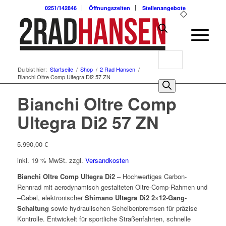
0251/142846
Öffnungszeiten
Stellenangebote
Products
Du bist hier:
Startseite
/
Shop
/
2 Rad Hansen
/
search
Bianchi Oltre Comp Ultegra Di2 57 ZN
0
Bianchi Oltre Comp
Ultegra Di2 57 ZN
5.990,00
€
inkl. 19 % MwSt.
zzgl.
Versandkosten
Bianchi Oltre Comp Ultegra Di2
– Hochwertiges Carbon-
Rennrad mit aerodynamisch gestalteten Oltre-Comp-Rahmen und
–Gabel, elektronischer
Shimano Ultegra Di2 2×12-Gang-
Schaltung
sowie hydraulischen Scheibenbremsen für präzise
Kontrolle. Entwickelt für sportliche Straßenfahrten, schnelle