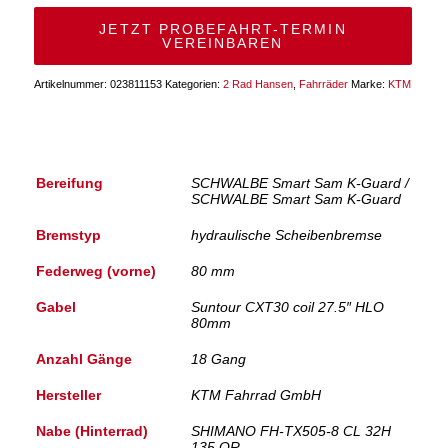
JETZT PROBEFAHRT-TERMIN
VEREINBAREN
Artikelnummer:
023811153
Kategorien:
2 Rad Hansen
,
Fahrräder
Marke:
KTM
Bereifung
SCHWALBE Smart Sam K-Guard /
SCHWALBE Smart Sam K-Guard
Bremstyp
hydraulische Scheibenbremse
Federweg (vorne)
80 mm
Gabel
Suntour CXT30 coil 27.5″ HLO
80mm
Anzahl Gänge
18 Gang
Hersteller
KTM Fahrrad GmbH
Nabe (Hinterrad)
SHIMANO FH-TX505-8 CL 32H
135 QR