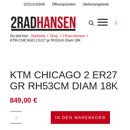
0251/142846
Öffnungszeiten
Stellenangebote
Du bist hier:
Startseite
/
Shop
/
2 Rad Hansen
/
KTM CHICAGO 2 Er27 gr Rh53cm Diam 18K
KTM CHICAGO 2 ER27
GR RH53CM DIAM 18K
849,00
€
IN DEN WARENKORB