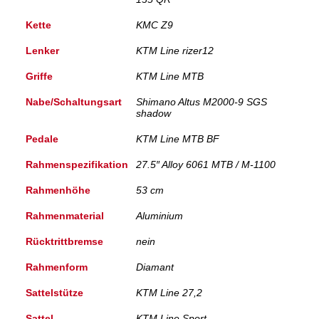
Kette
KMC Z9
Lenker
KTM Line rizer12
Griffe
KTM Line MTB
Nabe/Schaltungsart
Shimano Altus M2000-9 SGS
shadow
Pedale
KTM Line MTB BF
Rahmenspezifikation
27.5″ Alloy 6061 MTB / M-1100
Rahmenhöhe
53 cm
Rahmenmaterial
Aluminium
Rücktrittbremse
nein
Rahmenform
Diamant
Sattelstütze
KTM Line 27,2
Sattel
KTM Line Sport