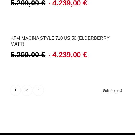
5.299,00
€
4.239,00
€
Ursprünglicher
Aktueller
Preis
Preis
Angebot!
war:
ist:
KTM MACINA STYLE 710 US 56 (ELDERBERRY
5.299,00 €
4.239,00 €.
MATT)
5.299,00
€
4.239,00
€
Ursprünglicher
Aktueller
Preis
Preis
war:
ist:
5.299,00 €
4.239,00 €.
1
2
3
Seite 1 von 3