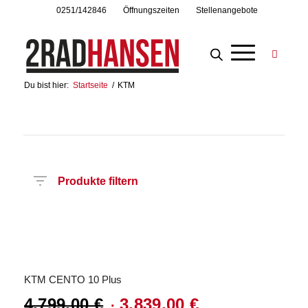
0251/142846
Öffnungszeiten
Stellenangebote
Du bist hier:
Startseite
/
KTM
Produkte filtern
Preis
Hersteller
Produktkategorie
Radart
Rahmenhöhe
Radgröße
Rahmenmaterial
Motor
Anzahl
Angebot!
Gänge
KTM CENTO 10 Plus
4.799,00
€
3.839,00
€