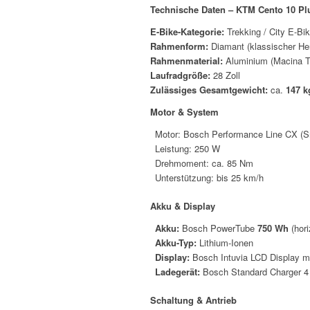
Technische Daten – KTM Cento 10 Pl
E-Bike-Kategorie:
Trekking / City E-Bi
Rahmenform:
Diamant (klassischer He
Rahmenmaterial:
Aluminium (Macina Tr
Laufradgröße:
28 Zoll
Zulässiges Gesamtgewicht:
ca.
147 k
Motor & System
Motor: Bosch Performance Line CX (S
Leistung: 250 W
Drehmoment: ca. 85 Nm
Unterstützung: bis 25 km/h
Akku & Display
Akku:
Bosch PowerTube
750 Wh
(hori
Akku-Typ:
Lithium-Ionen
Display:
Bosch Intuvia LCD Display m
Ladegerät:
Bosch Standard Charger 4
Schaltung & Antrieb