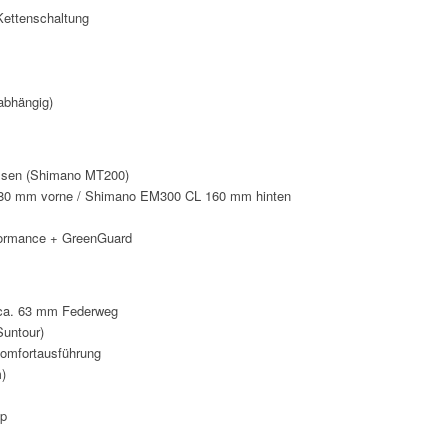
ettenschaltung
abhängig)
msen (Shimano MT200)
0 mm vorne / Shimano EM300 CL 160 mm hinten
formance + GreenGuard
ca. 63 mm Federweg
Suntour)
Komfortausführung
)
ip