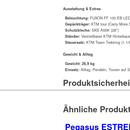
Ausstattung & Extras
Beleuchtung:
FUXON FF 100 EB LED (
Gepäckträger:
KTM tour (Carry More 
Schutzbleche:
SKS A55K (28″)
Ständer:
Verstellbarer KTM Hinterbau
Steuersatz:
KTM Team Trekking (1.1/8
Gewicht & Alltag
Gewicht:
26,9 kg
Einsatz:
Alltag, Pendeln, Touren auf 
Produktsicherhei
Ähnliche Produk
Pegasus ESTREM