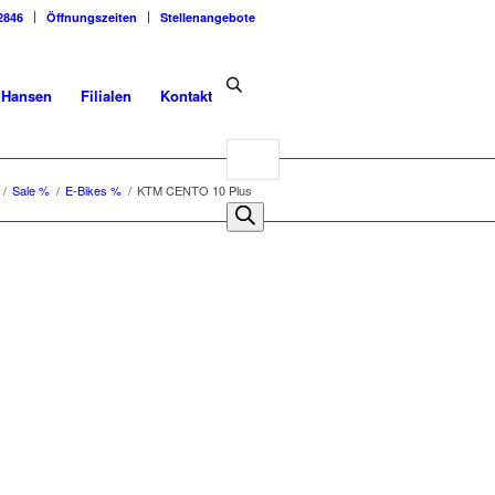
2846
Öffnungszeiten
Stellenangebote
dHansen
Filialen
Kontakt
Products
search
/
Sale %
/
E-Bikes %
/
KTM CENTO 10 Plus