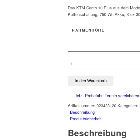
4.799,00 €
3.839,00 €.
Das KTM Cento 10 Plus aus dem Modellj
Kettenschaltung, 750 Wh-Akku, Kiox 300
RAHMENHÖHE
KTM
CENTO
10
Plus
In den Warenkorb
Menge
Jetzt Probefahrt-Termin vereinbaren
Artikelnummer:
023423120
Kategorien:
Beschreibung
Produktsicherheit
Beschreibung