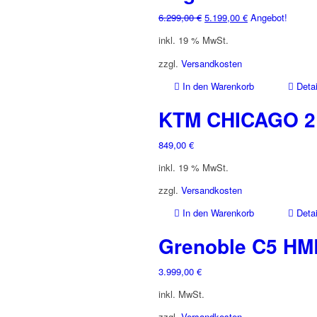
Ursprünglicher
Aktueller
6.299,00
€
5.199,00
€
Angebot!
Preis
Preis
inkl. 19 % MwSt.
war:
ist:
6.299,00 €
5.199,00 €.
zzgl.
Versandkosten
In den Warenkorb
Detai
KTM CHICAGO 2 
849,00
€
inkl. 19 % MwSt.
zzgl.
Versandkosten
In den Warenkorb
Detai
Grenoble C5 HM
3.999,00
€
inkl. MwSt.
zzgl.
Versandkosten