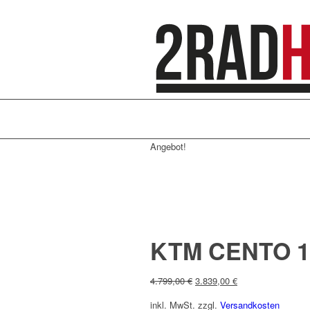
Angebot!
KTM CENTO 1
Ursprünglicher
Aktueller
4.799,00
€
3.839,00
€
Preis
Preis
inkl. MwSt.
zzgl.
Versandkosten
war:
ist: