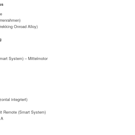
us
ke
rrenrahmen)
ekking Onroad Alloy)
g
mart System) – Mittelmotor
zontal integriert)
it Remote (Smart System)
 A