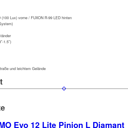
100 Lux) vorne / FUXON R-99 LED hinten
System)
ständer
″-1.5″)
Straße und leichtem Gelände
t
te
O Evo 12 Lite Pinion L Diamant