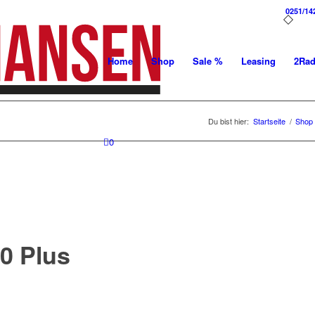
0251/14
Home
Shop
Sale %
Leasing
2Ra
Du bist hier:
Startseite
/
Shop
0
0 Plus