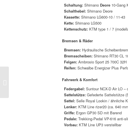
Schaltung:
Shimano
Deore
10-Gang K
Schalthebel:
Shimano Deore
Kassette:
Shimano LG600-10 / 11-43
Kette:
Shimano LG500
Kettenschutz:
KTM type 1 / 7 (modell
Bremsen & Räder
Bremsen:
Hydraulische Scheibenbre
Bremsscheiben:
Shimano RT30 CL 18
Felgen:
Ambrosio Sport 25 700C 32H
Reifen:
Schwalbe Energizer Plus Per
Pegasus Strong EV
Fahrwerk & Komfort
Er28 sc Rh45cm Wave
12K
Federgabel:
Suntour NCX-D Air LO – 
Sattelstütze:
Gefederte Sattelstütze (
Sattel:
Selle Royal Lookin / ähnliche 
Lenker:
KTM Line rizer20 (ca. 640 mm
Griffe:
Ergon GP30 SD mit Barend
Pedale:
Trekking-Pedal VP-616 anti-sl
Vorbau:
KTM Line UP3 verstellbar