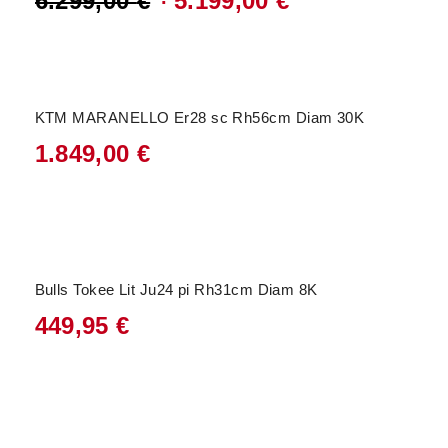
6.299,00
€
5.199,00
€
Ursprünglicher
Aktueller
Preis
Preis
war:
ist:
KTM MARANELLO Er28 sc Rh56cm Diam 30K
6.299,00 €
5.199,00 €.
1.849,00
€
Bulls Tokee Lit Ju24 pi Rh31cm Diam 8K
449,95
€