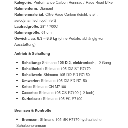
Kategorie:
Performance Carbon Rennrad / Race Road Bike
Rahmenform:
Diamant
Rahmenmaterial:
Oltre Race Carbon (leicht, steif,
aerodynamisch optimiert)
Laufradgröße:
28″ / 700C
Rahmengröße:
61 cm
Gewicht:
ca.
8,3 – 8,8 kg
(ohne Pedale, abhängig von
Ausstattung)
Antrieb & Schaltung
Schaltung:
Shimano
105 Di2, elektronisch
, 12-Gang
Schalthebel:
Shimano 105 Di2 ST-R7170
Schaltwerk:
Shimano 105 Di2 RD-R7150
Umwerfer:
Shimano 105 Di2 FD-R7150
Kette:
Shimano CN-M7100
Cassette:
Shimano 105 CS-R7100 (12-fach)
Kurbelsatz:
Shimano 105 FC-R7100
Bremsen & Kontrolle
Bremsen:
Shimano 105 BR-R7170 hydraulische
Scheibenbremsen