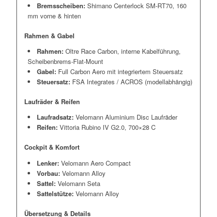
Bremsscheiben:
Shimano Centerlock SM-RT70, 160
mm vorne & hinten
Rahmen & Gabel
Rahmen:
Oltre Race Carbon, interne Kabelführung,
Scheibenbrems-Flat-Mount
Gabel:
Full Carbon Aero mit integriertem Steuersatz
Steuersatz:
FSA Integrates / ACROS (modellabhängig)
Laufräder & Reifen
Laufradsatz:
Velomann Aluminium Disc Laufräder
Reifen:
Vittoria Rubino IV G2.0, 700×28 C
Cockpit & Komfort
Lenker:
Velomann Aero Compact
Vorbau:
Velomann Alloy
Sattel:
Velomann Seta
Sattelstütze:
Velomann Alloy
Übersetzung & Details