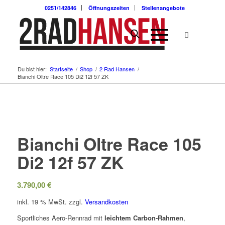
0251/142846
Öffnungszeiten
Stellenangebote
Du bist hier:
Startseite
/
Shop
/
2 Rad Hansen
/
Bianchi Oltre Race 105 Di2 12f 57 ZK
Bianchi Oltre Race 105
Di2 12f 57 ZK
3.790,00
€
inkl. 19 % MwSt.
zzgl.
Versandkosten
Sportliches Aero-Rennrad mit
leichtem Carbon-Rahmen
,