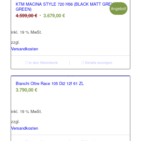
KTM MACINA STYLE 720 H56 (BLACK MATT GREY
Angebot!
GREEN)
Ursprünglicher
Aktueller
4.599,00
€
3.679,00
€
Preis
Preis
war:
ist:
inkl. 19 % MwSt.
4.599,00 €
3.679,00 €.
zzgl.
Versandkosten
In den Warenkorb
Details anzeigen
Bianchi Oltre Race 105 Di2 12f 61 ZL
3.790,00
€
inkl. 19 % MwSt.
zzgl.
Versandkosten