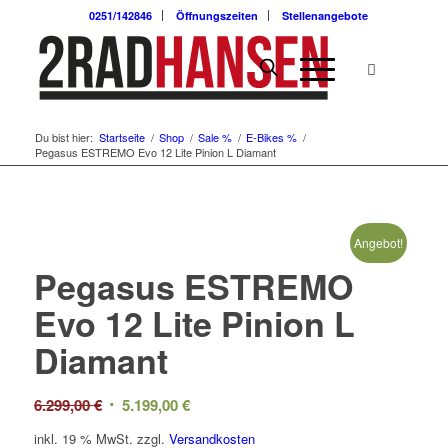
0251/142846
Öffnungszeiten
Stellenangebote
Du bist hier:
Startseite
/
Shop
/
Sale %
/
E-Bikes %
/
Pegasus ESTREMO Evo 12 Lite Pinion L Diamant
Angebot!
Pegasus ESTREMO
Evo 12 Lite Pinion L
Diamant
Ursprünglicher
Aktueller
6.299,00
€
5.199,00
€
Preis
Preis
inkl. 19 % MwSt.
zzgl.
Versandkosten