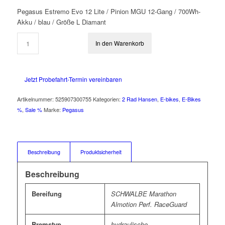
war:
ist:
Pegasus Estremo Evo 12 Lite / Pinion MGU 12-Gang / 700Wh-
6.299,00 €
5.199,00 €.
Akku / blau / Größe L Diamant
In den Warenkorb
Jetzt Probefahrt-Termin vereinbaren
Artikelnummer:
525907300755
Kategorien:
2 Rad Hansen
,
E-bikes
,
E-Bikes
%
,
Sale %
Marke:
Pegasus
Beschreibung
Produktsicherheit
Beschreibung
Bereifung
SCHWALBE Marathon
Almotion Perf. RaceGuard
Bremstyp
hydraulische