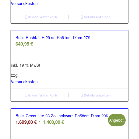
Versandkosten
In den Warenkorb
Details anzeigen
Bulls Bushtail Er29 sc Rh61cm Diam 27K
649,95
€
inkl. 19 % MwSt.
zzgl.
Versandkosten
In den Warenkorb
Details anzeigen
Bulls Cross Lite 28 Zoll schwarz Rh58cm Diam 20K
Angebot!
Ursprünglicher
Aktueller
1.699,00
€
1.400,00
€
Preis
Preis
war:
ist: