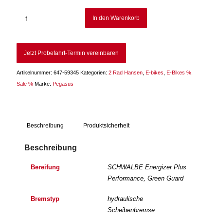
war:
ist:
4.849,00 €
4.549,00 €.
In den Warenkorb
Jetzt Probefahrt-Termin vereinbaren
Artikelnummer:
647-59345
Kategorien:
2 Rad Hansen
,
E-bikes
,
E-Bikes %
,
Sale %
Marke:
Pegasus
Beschreibung
Produktsicherheit
Beschreibung
Bereifung
SCHWALBE Energizer Plus
Performance, Green Guard
Bremstyp
hydraulische
Scheibenbremse