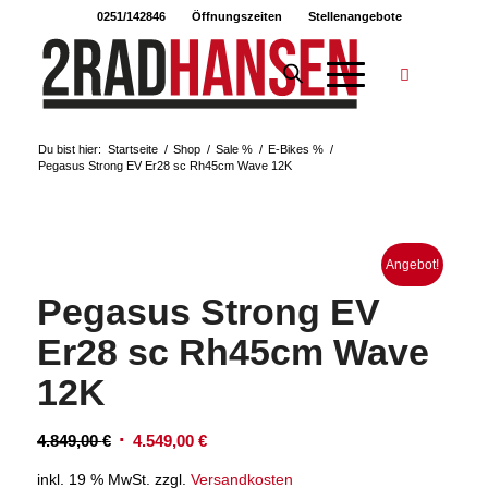
0251/142846
Öffnungszeiten
Stellenangebote
Du bist hier:
Startseite
/
Shop
/
Sale %
/
E-Bikes %
/
Pegasus Strong EV Er28 sc Rh45cm Wave 12K
Angebot!
Pegasus Strong EV
Er28 sc Rh45cm Wave
12K
Ursprünglicher
Aktueller
4.849,00
€
4.549,00
€
Preis
Preis
inkl. 19 % MwSt.
zzgl.
Versandkosten