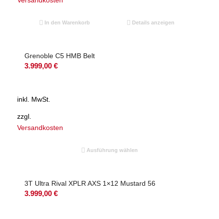
Versandkosten
In den Warenkorb
Details anzeigen
Grenoble C5 HMB Belt
3.999,00
€
inkl. MwSt.
zzgl.
Versandkosten
Ausführung wählen
3T Ultra Rival XPLR AXS 1×12 Mustard 56
3.999,00
€