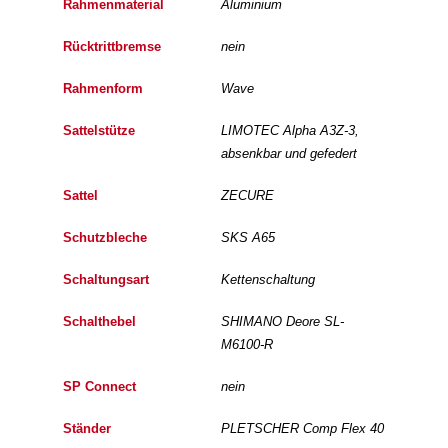
Rahmenmaterial
Aluminium
Rücktrittbremse
nein
Rahmenform
Wave
Sattelstütze
LIMOTEC Alpha A3Z-3,
absenkbar und gefedert
Sattel
ZECURE
Schutzbleche
SKS A65
Schaltungsart
Kettenschaltung
Schalthebel
SHIMANO Deore SL-
M6100-R
SP Connect
nein
Ständer
PLETSCHER Comp Flex 40