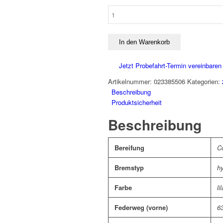
5.499,00 €
4.399,00 €.
KTM
MACINA
CITY
710
In den Warenkorb
BELT
US
Jetzt Probefahrt-Termin vereinbaren
46
Artikelnummer:
023385506
Kategorien:
Menge
Beschreibung
Produktsicherheit
Beschreibung
Bereifung
Co
Bremstyp
h
Farbe
lil
Federweg (vorne)
6