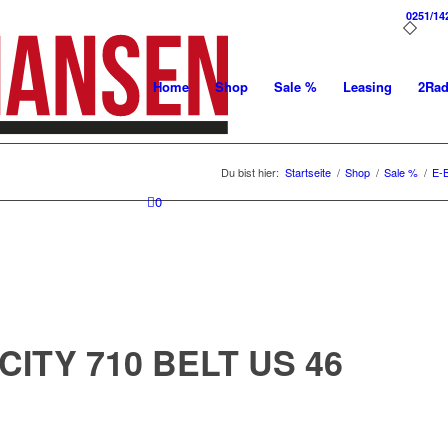
0251/14
Home
Shop
Sale %
Leasing
2Ra
Du bist hier:
Startseite
/
Shop
/
Sale %
/
E-
0
ITY 710 BELT US 46