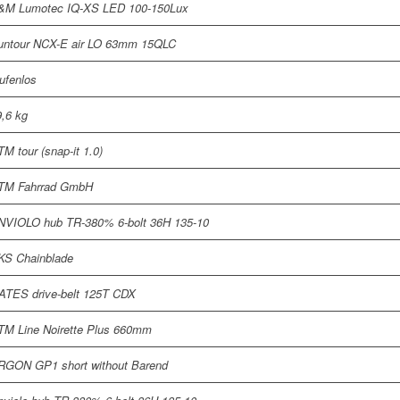
&M Lumotec IQ-XS LED 100-150Lux
untour NCX-E air LO 63mm 15QLC
ufenlos
9,6 kg
M tour (snap-it 1.0)
TM Fahrrad GmbH
NVIOLO hub TR-380% 6-bolt 36H 135-10
KS Chainblade
ATES drive-belt 125T CDX
TM Line Noirette Plus 660mm
RGON GP1 short without Barend