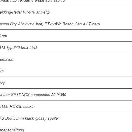
nviolo hub TR-380% 6-bolt 36H 135-10
ekking-Pedal VP-616 anti-slip
acina City Alloy6061 belt; PT750Wh Bosch Gen.4 / T-2970
6 cm
&M Typ 340 brex LED
luminium
in
eep
untour SP17-NCX suspension 30.9/350
ELLE ROYAL Lookin
KS B55 55mm black glossy spoiler
abenschaltung