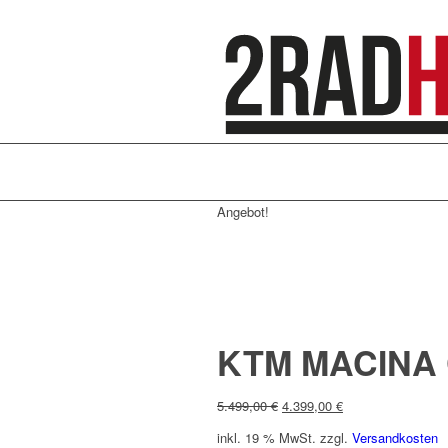
Angebot!
KTM MACINA C
Ursprünglicher
Aktueller
5.499,00
€
4.399,00
€
Preis
Preis
inkl. 19 % MwSt.
zzgl.
Versandkosten
war:
ist: