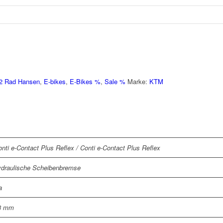
2 Rad Hansen
,
E-bikes
,
E-Bikes %
,
Sale %
Marke:
KTM
nti e-Contact Plus Reflex / Conti e-Contact Plus Reflex
ydraulische Scheibenbremse
a
3 mm