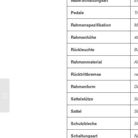
Nabe/Schaltungsart
E
Pedale
Tr
Rahmenspezifikation
M
Rahmenhöhe
4
Rückleuchte
B
Rahmenmaterial
A
Rücktrittbremse
ne
Rahmenform
D
KTM MACINA CITY
710 BELT US 43
Sattelstütze
S
Sattel
S
Schutzbleche
S
Schaltungsart
N