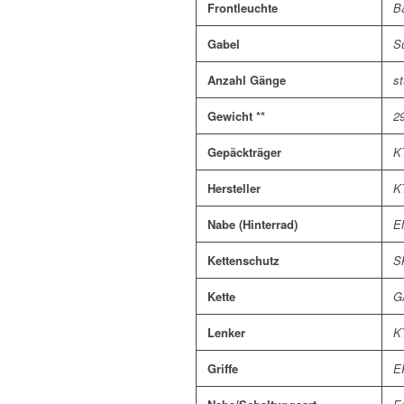
Frontleuchte
B
Gabel
S
Anzahl Gänge
st
Gewicht **
2
Gepäckträger
KT
Hersteller
K
Nabe (Hinterrad)
E
Kettenschutz
S
Kette
G
Lenker
K
Griffe
E