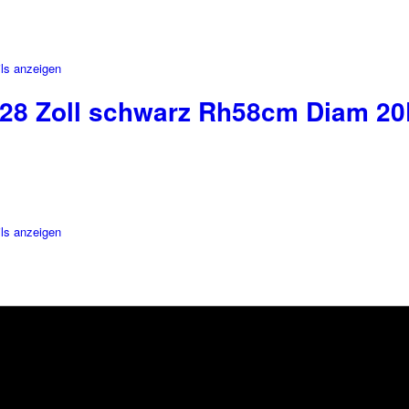
ls anzeigen
e 28 Zoll schwarz Rh58cm Diam 2
ls anzeigen