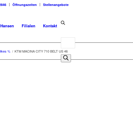
2846
Öffnungszeiten
Stellenangebote
dHansen
Filialen
Kontakt
Products
search
Bikes %
/
KTM MACINA CITY 710 BELT US 46