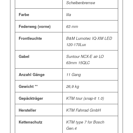
Scheibenbremse
Farbe
lila
Federweg (vorne)
63 mm
Frontleuchte
B&M Lumotec IQ-XM LED
120-170Lux
Gabel
Suntour NCX-E air LO
63mm 15QLC
Anzahl Gänge
11 Gang
Gewicht **
26,9 kg
Gepäckträger
KTM tour (snap-it 1.0)
Hersteller
KTM Fahrrad GmbH
Kettenschutz
KTM type 7 for Bosch
Gen.4