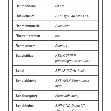
Rahmenhöhe
60 cm
Rückleuchte
B&M Typ 340 brex LED
Rahmenmaterial
Aluminium
Rücktrittbremse
nein
Rahmenform
Diamant
Sattelstütze
KTM COMP II
parallelogramm 30.9/350
Sattel
SELLE ROYAL Lookin
Schutzbleche
SKS A55K 55mm black
matt
Schaltungsart
Kettenschaltung
Schalthebel
SHIMANO Deore XT
M8130-11 LG