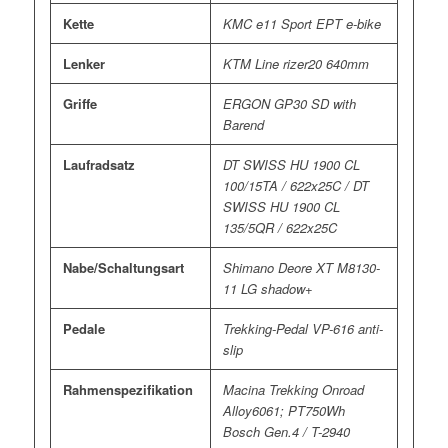
Kette
KMC e11 Sport EPT e-bike
Lenker
KTM Line rizer20 640mm
Griffe
ERGON GP30 SD with
Barend
Laufradsatz
DT SWISS HU 1900 CL
100/15TA / 622x25C / DT
SWISS HU 1900 CL
135/5QR / 622x25C
Nabe/Schaltungsart
Shimano Deore XT M8130-
11 LG shadow+
Pedale
Trekking-Pedal VP-616 anti-
slip
Rahmenspezifikation
Macina Trekking Onroad
Alloy6061; PT750Wh
Bosch Gen.4 / T-2940