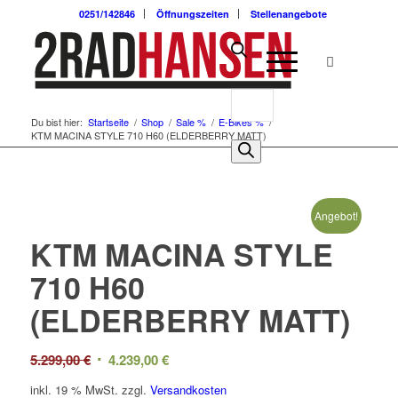
0251/142846
Öffnungszeiten
Stellenangebote
Du bist hier:
Startseite
/
Shop
/
Sale %
/
E-Bikes %
/
KTM MACINA STYLE 710 H60 (ELDERBERRY MATT)
Angebot!
KTM MACINA STYLE
710 H60
(ELDERBERRY MATT)
Ursprünglicher
Aktueller
5.299,00
€
4.239,00
€
Preis
Preis
inkl. 19 % MwSt.
zzgl.
Versandkosten