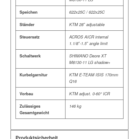
Speichen
622x25C / 622x25C
Ständer
KTM 28″ adjustable
Steuersatz
ACROS AICR internal
1.1/8″-1.5″ angle limit
Schaltwerk
SHIMANO Deore XT
M8130-11 LG shadow+
Kurbelgarnitur
KTM E-TEAM ISIS 170mm
Q16
Vorbau
KTM adjust. 0-60° ICR
Zulässiges
146 kg
Gesamtgewicht
Produktsicherheit