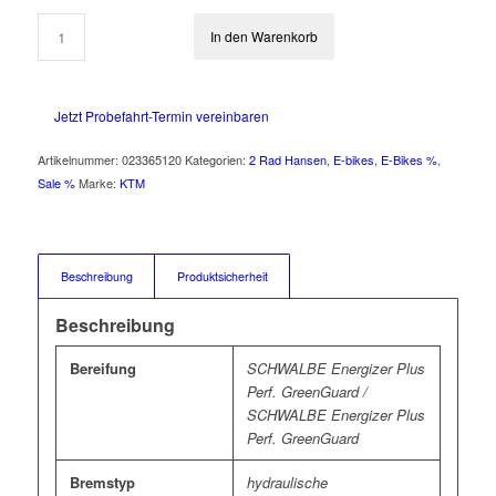
war:
ist:
5.299,00 €
4.239,00 €.
In den Warenkorb
Jetzt Probefahrt-Termin vereinbaren
Artikelnummer:
023365120
Kategorien:
2 Rad Hansen
,
E-bikes
,
E-Bikes %
,
Sale %
Marke:
KTM
Beschreibung
Produktsicherheit
Beschreibung
Bereifung
SCHWALBE Energizer Plus
Perf. GreenGuard /
SCHWALBE Energizer Plus
Perf. GreenGuard
Bremstyp
hydraulische