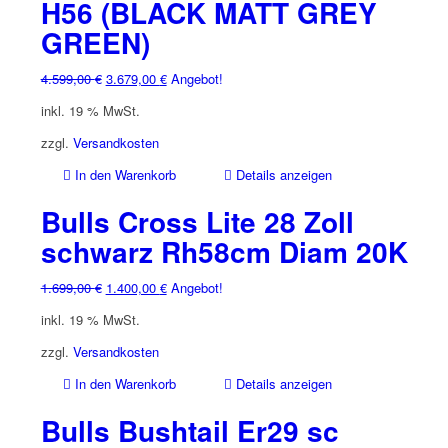
H56 (BLACK MATT GREY
GREEN)
Ursprünglicher
Aktueller
4.599,00
€
3.679,00
€
Angebot!
Preis
Preis
inkl. 19 % MwSt.
war:
ist:
4.599,00 €
3.679,00 €.
zzgl.
Versandkosten
In den Warenkorb
Details anzeigen
Bulls Cross Lite 28 Zoll
schwarz Rh58cm Diam 20K
Ursprünglicher
Aktueller
1.699,00
€
1.400,00
€
Angebot!
Preis
Preis
inkl. 19 % MwSt.
war:
ist:
1.699,00 €
1.400,00 €.
zzgl.
Versandkosten
In den Warenkorb
Details anzeigen
Bulls Bushtail Er29 sc