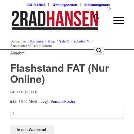
0251/142846
Öffnungszeiten
Stellenangebote
Products
Du bist hier:
Startseite
/
Shop
/
Sale %
/
Zubehör %
/
search
Flashstand FAT (Nur Online)
0
Angebot!
Flashstand FAT (Nur
Online)
Ursprünglicher
Aktueller
24,95
€
15,00
€
Preis
Preis
inkl. 19 % MwSt.
zzgl.
Versandkosten
war:
ist:
24,95 €
15,00 €.
Flashstand
FAT
(Nur
Online)
In den Warenkorb