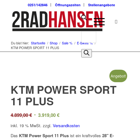
0251/142846
Öffnungszeiten
Stellenangebote
Du bist hier:
Startseite
/
Shop
/
Sale %
/
E-Bikes %
/
KTM POWER SPORT 11 PLUS
Angebot!
KTM POWER SPORT
11 PLUS
Ursprünglicher
Aktueller
4.899,00
€
3.919,00
€
Preis
Preis
inkl. 19 % MwSt.
zzgl.
Versandkosten
war:
ist:
Das
KTM Power Sport 11 Plus
ist ein kraftvolles
28″ E-
4.899,00 €
3.919,00 €.