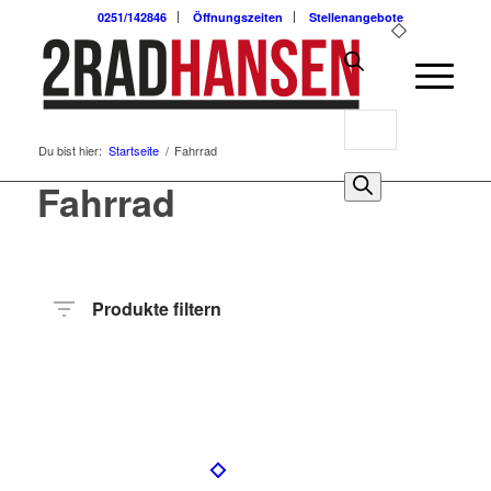
0251/142846
Öffnungszeiten
Stellenangebote
Products
Du bist hier:
Startseite
/
Fahrrad
search
0
Fahrrad
Produkte filtern
Preis
Hersteller
Produktkategorie
Radart
Rahmenhöhe
Radgröße
Rahmenmaterial
Motor
Anzahl
Gänge