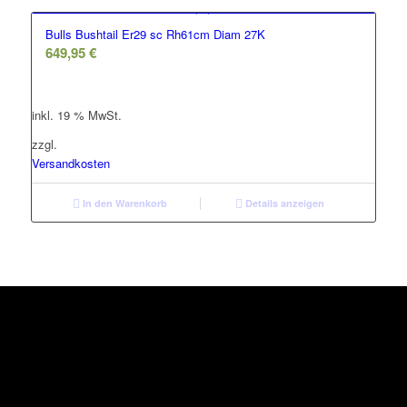
Bulls Bushtail Er29 sc Rh61cm Diam 27K
649,95
€
inkl. 19 % MwSt.
zzgl.
Versandkosten
In den Warenkorb
Details anzeigen