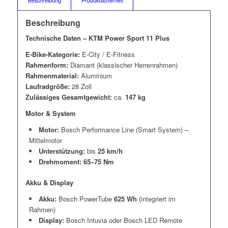
Beschreibung
Produktsicherheit
Beschreibung
Technische Daten – KTM Power Sport 11 Plus
E-Bike-Kategorie:
E-City / E-Fitness
Rahmenform:
Diamant (klassischer Herrenrahmen)
Rahmenmaterial:
Aluminium
Laufradgröße:
28 Zoll
Zulässiges Gesamtgewicht:
ca.
147 kg
Motor & System
Motor:
Bosch Performance Line (Smart System) –
Mittelmotor
Unterstützung:
bis
25 km/h
Drehmoment:
65–75 Nm
Akku & Display
Akku:
Bosch PowerTube
625 Wh
(integriert im
Rahmen)
Display:
Bosch Intuvia oder Bosch LED Remote