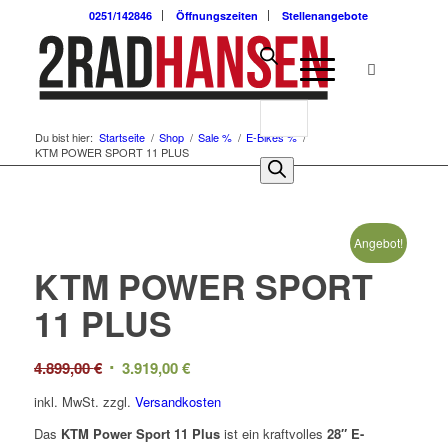
0251/142846
Öffnungszeiten
Stellenangebote
Du bist hier:
Startseite
/
Shop
/
Sale %
/
E-Bikes %
/
KTM POWER SPORT 11 PLUS
Angebot!
KTM POWER SPORT
11 PLUS
Ursprünglicher
Aktueller
4.899,00
€
3.919,00
€
Preis
Preis
inkl. MwSt.
zzgl.
Versandkosten
war:
ist:
Das
KTM Power Sport 11 Plus
ist ein kraftvolles
28″ E-
4.899,00 €
3.919,00 €.