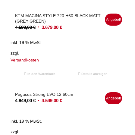
KTM MACINA STYLE 720 H60 BLACK MATT
Angebot!
(GREY GREEN)
Ursprünglicher
Aktueller
4.599,00
€
3.679,00
€
Preis
Preis
war:
ist:
inkl. 19 % MwSt.
4.599,00 €
3.679,00 €.
zzgl.
Versandkosten
In den Warenkorb
Details anzeigen
Pegasus Strong EVO 12 60cm
Angebot!
Ursprünglicher
Aktueller
4.849,00
€
4.549,00
€
Preis
Preis
war:
ist:
inkl. 19 % MwSt.
4.849,00 €
4.549,00 €.
zzgl.