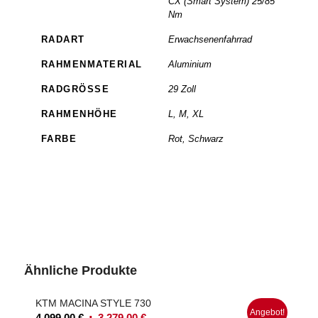
CX (Smart System) 25/85
Nm
RADART
Erwachsenenfahrrad
RAHMENMATERIAL
Aluminium
RADGRÖSSE
29 Zoll
RAHMENHÖHE
L, M, XL
FARBE
Rot, Schwarz
Ähnliche Produkte
KTM MACINA STYLE 730
Angebot!
Ursprünglicher
Aktueller
4.099,00
€
3.279,00
€