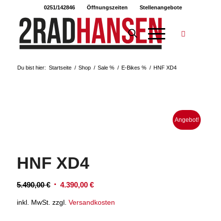
0251/142846
Öffnungszeiten
Stellenangebote
Du bist hier:
Startseite
/
Shop
/
Sale %
/
E-Bikes %
/
HNF XD4
Angebot!
HNF XD4
Ursprünglicher
Aktueller
5.490,00
€
4.390,00
€
Preis
Preis
inkl. MwSt.
zzgl.
Versandkosten
war:
ist:
5.490,00 €
4.390,00 €.