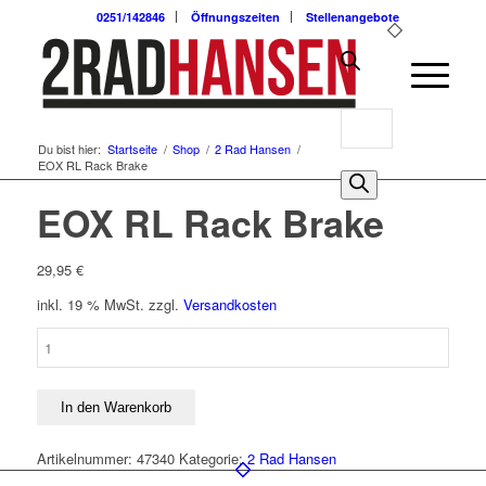
0251/142846
Öffnungszeiten
Stellenangebote
Products
Du bist hier:
Startseite
/
Shop
/
2 Rad Hansen
/
search
EOX RL Rack Brake
0
EOX RL Rack Brake
29,95
€
inkl. 19 % MwSt.
zzgl.
Versandkosten
EOX
RL
Rack
Brake
In den Warenkorb
Menge
Artikelnummer:
47340
Kategorie:
2 Rad Hansen