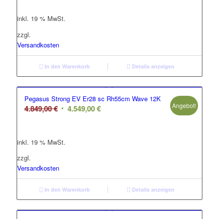
war:
ist:
inkl. 19 % MwSt.
4.849,00 €
4.549,00 €.
zzgl.
Versandkosten
In den Warenkorb
Details anzeigen
Pegasus Strong EV Er28 sc Rh55cm Wave 12K
Angebot!
Ursprünglicher
Aktueller
4.849,00
€
4.549,00
€
Preis
Preis
war:
ist:
inkl. 19 % MwSt.
4.849,00 €
4.549,00 €.
zzgl.
Versandkosten
In den Warenkorb
Details anzeigen