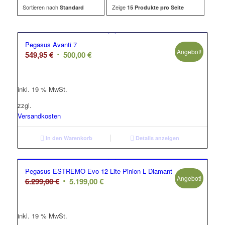
Sortieren nach
Zeige
Standard
15 Produkte pro Seite
Pegasus Avanti 7
Angebot!
Ursprünglicher
Aktueller
549,95
€
500,00
€
Preis
Preis
war:
ist:
inkl. 19 % MwSt.
549,95 €
500,00 €.
zzgl.
Versandkosten
In den Warenkorb
Details anzeigen
Pegasus ESTREMO Evo 12 Lite Pinion L Diamant
Angebot!
Ursprünglicher
Aktueller
6.299,00
€
5.199,00
€
Preis
Preis
war:
ist:
inkl. 19 % MwSt.
6.299,00 €
5.199,00 €.