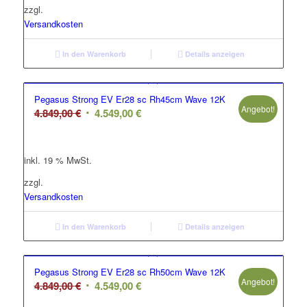
zzgl.
Versandkosten
In den Warenkorb
Details anzeigen
Pegasus Strong EV Er28 sc Rh45cm Wave 12K
Angebot!
Ursprünglicher
Aktueller
4.849,00
€
4.549,00
€
Preis
Preis
war:
ist:
inkl. 19 % MwSt.
4.849,00 €
4.549,00 €.
zzgl.
Versandkosten
In den Warenkorb
Details anzeigen
Pegasus Strong EV Er28 sc Rh50cm Wave 12K
Angebot!
Ursprünglicher
Aktueller
4.849,00
€
4.549,00
€
Preis
Preis