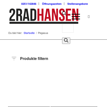
0251/142846
Öffnungszeiten
Stellenangebote
Du bist hier:
Startseite
/
Pegasus
Produkte filtern
Preis
Hersteller
Produktkategorie
Radart
Rahmenhöhe
Radgröße
Rahmenmaterial
Motor
Anzahl
Gänge