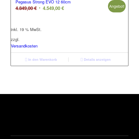
Pegasus Strong EVO 12 60cm
Angebot!
Ursprünglicher
Aktueller
4.849,00
€
4.549,00
€
Preis
Preis
war:
ist:
inkl. 19 % MwSt.
4.849,00 €
4.549,00 €.
zzgl.
Versandkosten
In den Warenkorb
Details anzeigen