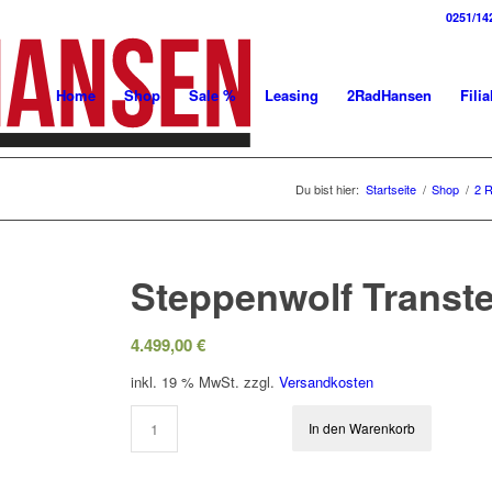
0251/14
Home
Shop
Sale %
Leasing
2RadHansen
Filia
Du bist hier:
Startseite
/
Shop
/
2 
Steppenwolf Transte
4.499,00
€
inkl. 19 % MwSt.
zzgl.
Versandkosten
In den Warenkorb