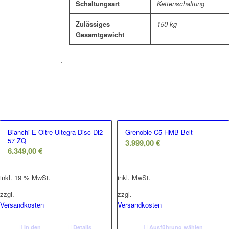
Schaltungsart
Kettenschaltung
Zulässiges
150 kg
Gesamtgewicht
Bianchi E-Oltre Ultegra Disc Di2
Grenoble C5 HMB Belt
57 ZQ
3.999,00
€
6.349,00
€
inkl. 19 % MwSt.
inkl. MwSt.
zzgl.
zzgl.
Versandkosten
Versandkosten
In den
Details
Ausführung wählen