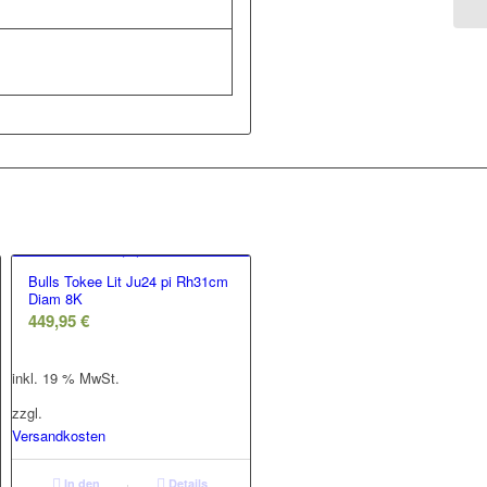
Bulls Tokee Lit Ju24 pi Rh31cm
Diam 8K
449,95
€
inkl. 19 % MwSt.
zzgl.
Versandkosten
In den
Details