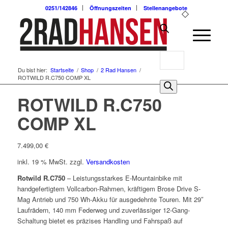
0251/142846
Öffnungszeiten
Stellenangebote
Products
Du bist hier:
Startseite
/
Shop
/
2 Rad Hansen
/
search
ROTWILD R.C750 COMP XL
0
ROTWILD R.C750
COMP XL
7.499,00
€
inkl. 19 % MwSt.
zzgl.
Versandkosten
Rotwild R.C750
– Leistungsstarkes E-Mountainbike mit
handgefertigtem Vollcarbon-Rahmen, kräftigem Brose Drive S-
Mag Antrieb und 750 Wh-Akku für ausgedehnte Touren. Mit 29″
Laufrädern, 140 mm Federweg und zuverlässiger 12-Gang-
Schaltung bietet es präzises Handling und Fahrspaß auf