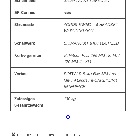
Schalthebel
SHIMANO XT I-SPEC EV
SP Connect
nein
Steuersatz
ACROS RW750 1.5 HEADSET
W/ BLOCKLOCK
Schaltwerk
SHIMANO XT 8100 12-SPEED
Kurbelgarnitur
e*thirteen Plus 165 MM (S, M) /
170 MM (L, XL)
Vorbau
ROTWILD S240 Ø35 MM / 50
MM / AL6061 / MONKEYLINK
INTERFACE
Zulässiges
130 kg
Gesamtgewicht