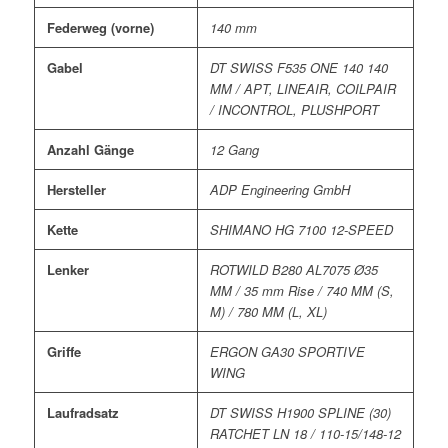
Federweg (vorne)
140 mm
Gabel
DT SWISS F535 ONE 140 140
MM / APT, LINEAIR, COILPAIR
/ INCONTROL, PLUSHPORT
Anzahl Gänge
12 Gang
Hersteller
ADP Engineering GmbH
Kette
SHIMANO HG 7100 12-SPEED
Lenker
ROTWILD B280 AL7075 Ø35
MM / 35 mm Rise / 740 MM (S,
M) / 780 MM (L, XL)
Griffe
ERGON GA30 SPORTIVE
WING
Laufradsatz
DT SWISS H1900 SPLINE (30)
RATCHET LN 18 / 110-15/148-12