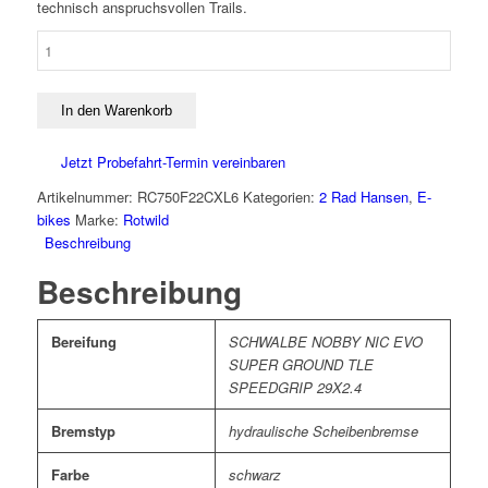
technisch anspruchsvollen Trails.
ROTWILD
R.C750
COMP
XL
In den Warenkorb
Menge
Jetzt Probefahrt-Termin vereinbaren
Artikelnummer:
RC750F22CXL6
Kategorien:
2 Rad Hansen
,
E-
bikes
Marke:
Rotwild
Beschreibung
Beschreibung
Bereifung
SCHWALBE NOBBY NIC EVO
SUPER GROUND TLE
SPEEDGRIP 29X2.4
Bremstyp
hydraulische Scheibenbremse
Farbe
schwarz