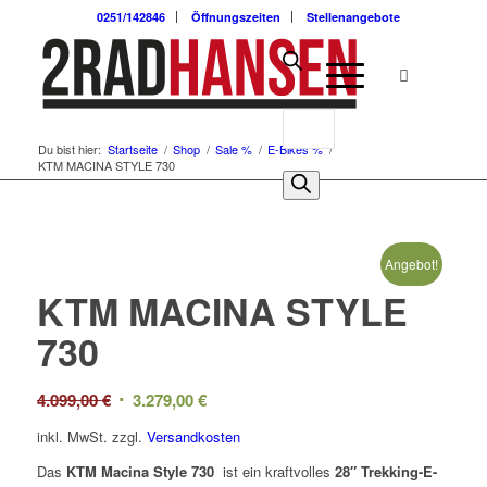
0251/142846
Öffnungszeiten
Stellenangebote
Du bist hier:
Startseite
/
Shop
/
Sale %
/
E-Bikes %
/
KTM MACINA STYLE 730
Angebot!
KTM MACINA STYLE
730
Ursprünglicher
Aktueller
4.099,00
€
3.279,00
€
Preis
Preis
inkl. MwSt.
zzgl.
Versandkosten
war:
ist:
Das
KTM Macina Style 730
ist ein kraftvolles
28″ Trekking-E-
4.099,00 €
3.279,00 €.