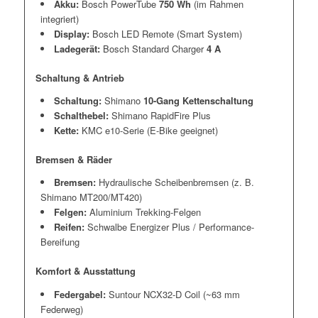
Akku:
Bosch PowerTube
750 Wh
(im Rahmen
integriert)
Display:
Bosch LED Remote (Smart System)
Ladegerät:
Bosch Standard Charger
4 A
Schaltung & Antrieb
Schaltung:
Shimano
10-Gang Kettenschaltung
Schalthebel:
Shimano RapidFire Plus
Kette:
KMC e10-Serie (E-Bike geeignet)
Bremsen & Räder
Bremsen:
Hydraulische Scheibenbremsen (z. B.
Shimano MT200/MT420)
Felgen:
Aluminium Trekking-Felgen
Reifen:
Schwalbe Energizer Plus / Performance-
Bereifung
Komfort & Ausstattung
Federgabel:
Suntour NCX32-D Coil (~63 mm
Federweg)