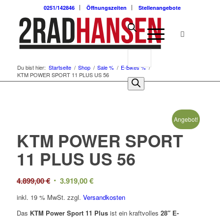
0251/142846
Öffnungszeiten
Stellenangebote
Du bist hier:
Startseite
/
Shop
/
Sale %
/
E-Bikes %
/
KTM POWER SPORT 11 PLUS US 56
Angebot!
KTM POWER SPORT
11 PLUS US 56
Ursprünglicher
Aktueller
4.899,00
€
3.919,00
€
Preis
Preis
inkl. 19 % MwSt.
zzgl.
Versandkosten
war:
ist:
Das
KTM Power Sport 11 Plus
ist ein kraftvolles
28″ E-
4.899,00 €
3.919,00 €.