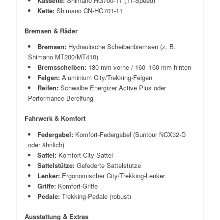
Kassette:
Shimano HG700-11 (11-Speed)
Kette:
Shimano CN-HG701-11
Bremsen & Räder
Bremsen:
Hydraulische Scheibenbremsen (z. B.
Shimano MT200/MT410)
Bremsscheiben:
180 mm vorne / 160–160 mm hinten
Felgen:
Aluminium City/Trekking-Felgen
Reifen:
Schwalbe Energizer Active Plus oder
Performance-Bereifung
Fahrwerk & Komfort
Federgabel:
Komfort-Federgabel (Suntour NCX32-D
oder ähnlich)
Sattel:
Komfort-City-Sattel
Sattelstütze:
Gefederte Sattelstütze
Lenker:
Ergonomischer City/Trekking-Lenker
Griffe:
Komfort-Griffe
Pedale:
Trekking-Pedale (robust)
Ausstattung & Extras