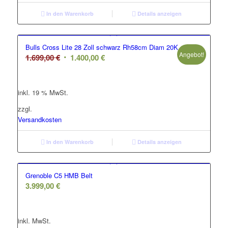
In den Warenkorb
Details anzeigen
Bulls Cross Lite 28 Zoll schwarz Rh58cm Diam 20K
Angebot!
Ursprünglicher
Aktueller
1.699,00
€
1.400,00
€
Preis
Preis
war:
ist:
inkl. 19 % MwSt.
1.699,00 €
1.400,00 €.
zzgl.
Versandkosten
In den Warenkorb
Details anzeigen
Grenoble C5 HMB Belt
3.999,00
€
inkl. MwSt.