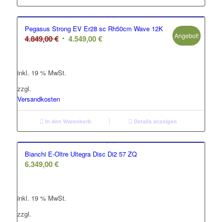
Pegasus Strong EV Er28 sc Rh50cm Wave 12K
Angebot!
Ursprünglicher
Aktueller
4.849,00
€
4.549,00
€
Preis
Preis
war:
ist:
inkl. 19 % MwSt.
4.849,00 €
4.549,00 €.
zzgl.
Versandkosten
In den Warenkorb
Details anzeigen
Bianchi E-Oltre Ultegra Disc Di2 57 ZQ
6.349,00
€
inkl. 19 % MwSt.
zzgl.