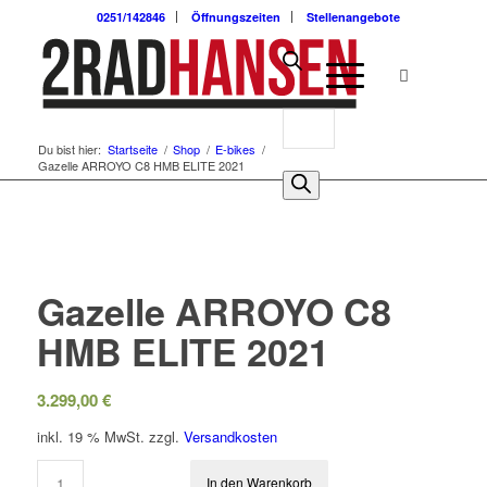
0251/142846
Öffnungszeiten
Stellenangebote
Du bist hier:
Startseite
/
Shop
/
E-bikes
/
Gazelle ARROYO C8 HMB ELITE 2021
Gazelle ARROYO C8
HMB ELITE 2021
3.299,00
€
inkl. 19 % MwSt.
zzgl.
Versandkosten
In den Warenkorb