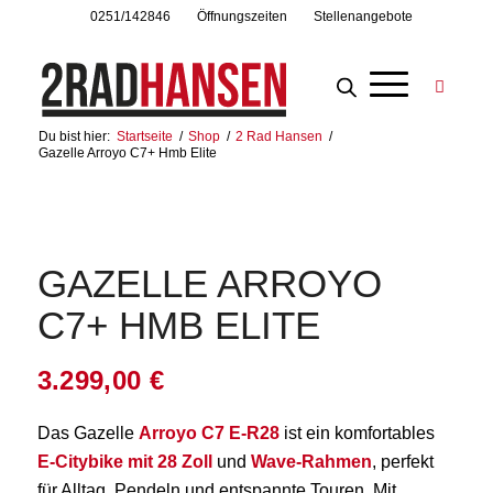
0251/142846
Öffnungszeiten
Stellenangebote
Du bist hier:
Startseite
/
Shop
/
2 Rad Hansen
/
Gazelle Arroyo C7+ Hmb Elite
GAZELLE ARROYO
C7+ HMB ELITE
3.299,00
€
Das Gazelle
Arroyo C7 E-R28
ist ein komfortables
E-Citybike mit 28 Zoll
und
Wave-Rahmen
, perfekt
für Alltag, Pendeln und entspannte Touren. Mit