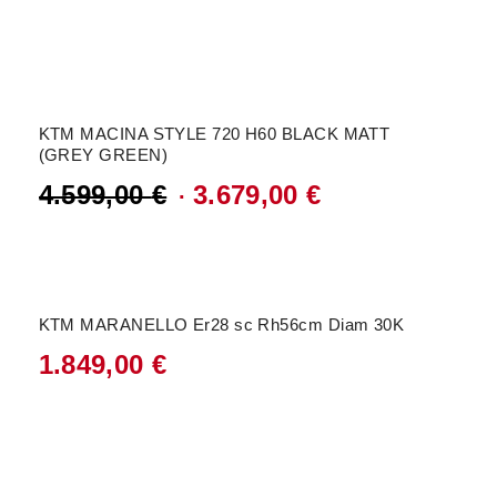
Angebot!
KTM MACINA STYLE 720 H60 BLACK MATT
(GREY GREEN)
4.599,00
€
3.679,00
€
Ursprünglicher
Aktueller
Preis
Preis
war:
ist:
KTM MARANELLO Er28 sc Rh56cm Diam 30K
4.599,00 €
3.679,00 €.
1.849,00
€