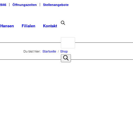
2846
Öffnungszeiten
Stellenangebote
dHansen
Filialen
Kontakt
Products
search
Du bist hier:
Startseite
/
Shop