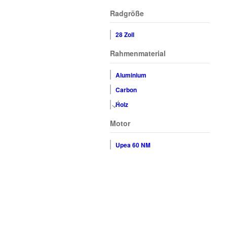
Radgröße
28 Zoll
Rahmenmaterial
Aluminium
Carbon
Holz
Motor
Upea 60 NM