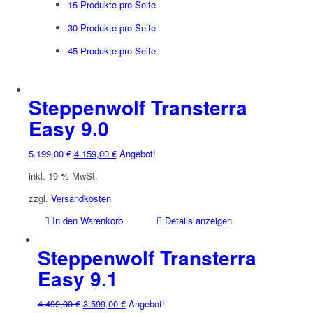
15 Produkte pro Seite
30 Produkte pro Seite
45 Produkte pro Seite
Steppenwolf Transterra
Easy 9.0
Ursprünglicher
Aktueller
5.199,00
€
4.159,00
€
Angebot!
Preis
Preis
inkl. 19 % MwSt.
war:
ist:
5.199,00 €
4.159,00 €.
zzgl.
Versandkosten
In den Warenkorb
Details anzeigen
Steppenwolf Transterra
Easy 9.1
Ursprünglicher
Aktueller
4.499,00
€
3.599,00
€
Angebot!