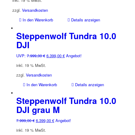
inkl. 19 % MwSt.
war:
ist:
4.499,00 €
3.599,00 €.
zzgl.
Versandkosten
In den Warenkorb
Details anzeigen
Steppenwolf Tundra 10.0
DJI
Ursprünglicher
Aktueller
UVP:
7.999,00
€
6.399,00
€
Angebot!
Preis
Preis
inkl. 19 % MwSt.
war:
ist:
7.999,00 €
6.399,00 €.
zzgl.
Versandkosten
In den Warenkorb
Details anzeigen
Steppenwolf Tundra 10.0
DJI grau M
Ursprünglicher
Aktueller
7.999,00
€
6.399,00
€
Angebot!
Preis
Preis
inkl. 19 % MwSt.
war:
ist: