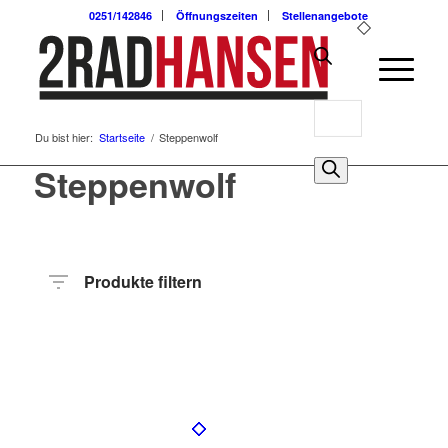
0251/142846
Öffnungszeiten
Stellenangebote
Products
Du bist hier:
Startseite
/
Steppenwolf
search
0
Steppenwolf
Produkte filtern
Preis
Hersteller
Produktkategorie
Radart
Rahmenhöhe
Radgröße
Rahmenmaterial
Motor
Anzahl
Gänge