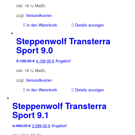
Preis
Preis
inkl. 19 % MwSt.
war:
ist:
4.499,00 €
3.599,00 €.
zzgl.
Versandkosten
In den Warenkorb
Details anzeigen
Steppenwolf Transterra
Sport 9.0
Ursprünglicher
Aktueller
5.199,00
€
4.159,00
€
Angebot!
Preis
Preis
inkl. 19 % MwSt.
war:
ist:
5.199,00 €
4.159,00 €.
zzgl.
Versandkosten
In den Warenkorb
Details anzeigen
Steppenwolf Transterra
Sport 9.1
Ursprünglicher
Aktueller
4.499,00
€
3.599,00
€
Angebot!
Preis
Preis