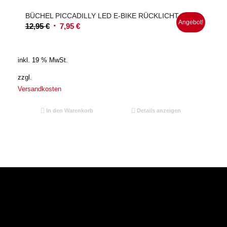
BÜCHEL PICCADILLY LED E-BIKE RÜCKLICHT
Angebot!
Ursprünglicher
Aktueller
12,95
€
7,95
€
Preis
Preis
war:
ist:
inkl. 19 % MwSt.
12,95 €
7,95 €.
zzgl.
Versandkosten
In den Warenkorb
Details anzeigen