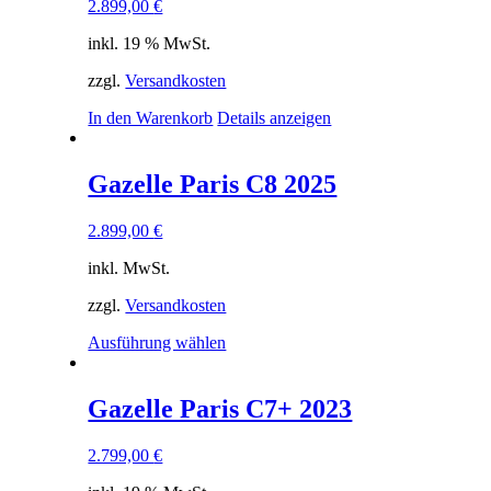
2.899,00
€
Die
Optionen
inkl. 19 % MwSt.
können
auf
zzgl.
Versandkosten
der
Produktseite
In den Warenkorb
Details anzeigen
gewählt
werden
Gazelle Paris C8 2025
2.899,00
€
inkl. MwSt.
zzgl.
Versandkosten
Dieses
Ausführung wählen
Produkt
weist
mehrere
Gazelle Paris C7+ 2023
Varianten
auf.
2.799,00
€
Die
Optionen