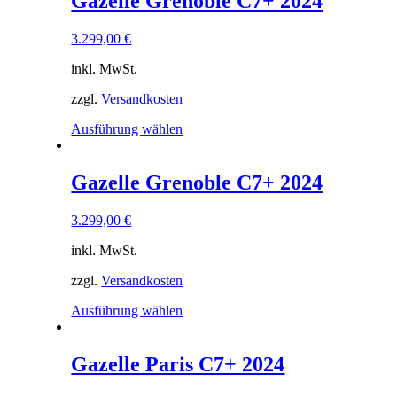
Gazelle Grenoble C7+ 2024
3.299,00
€
inkl. MwSt.
zzgl.
Versandkosten
Dieses
Ausführung wählen
Produkt
weist
mehrere
Gazelle Grenoble C7+ 2024
Varianten
auf.
3.299,00
€
Die
Optionen
inkl. MwSt.
können
auf
zzgl.
Versandkosten
der
Produktseite
Dieses
Ausführung wählen
gewählt
Produkt
werden
weist
mehrere
Gazelle Paris C7+ 2024
Varianten
auf.