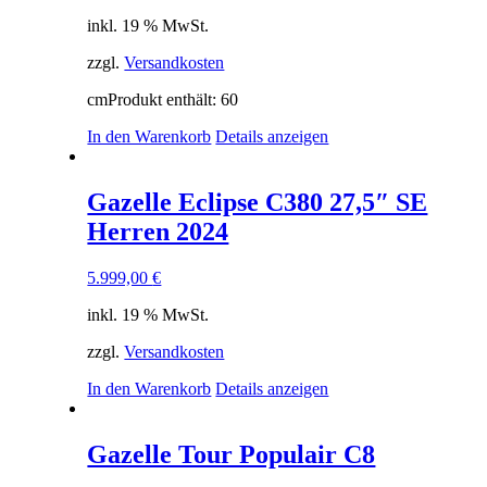
können
auf
inkl. 19 % MwSt.
der
Produktseite
zzgl.
Versandkosten
gewählt
cm
Produkt enthält: 60
werden
In den Warenkorb
Details anzeigen
Gazelle Eclipse C380 27,5″ SE
Herren 2024
5.999,00
€
inkl. 19 % MwSt.
zzgl.
Versandkosten
In den Warenkorb
Details anzeigen
Gazelle Tour Populair C8