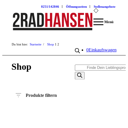
0251/142846
Öffnungszeiten
Stellenangebote
Menü
Du bist hier:
Startseite
/
Shop
1
2
0
Einkaufswagen
Shop
Products
search
Produkte filtern
Preis
Hersteller
Produktkategorie
Radart
Rahmenhöhe
Radgröße
Rahmenmaterial
Motor
Anzahl