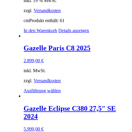
inkl. 19 % MwSt.
können
auf
zzgl.
Versandkosten
der
Produktseite
cm
Produkt enthält: 61
gewählt
werden
In den Warenkorb
Details anzeigen
Gazelle Paris C8 2025
2.899,00
€
inkl. MwSt.
zzgl.
Versandkosten
Dieses
Ausführung wählen
Produkt
weist
mehrere
Gazelle Eclipse C380 27,5″ SE
Varianten
2024
auf.
Die
Optionen
5.999,00
€