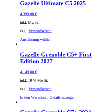
Gazelle Ultimate C5 2025
4.399,00
€
inkl. MwSt.
zzgl.
Versandkosten
Dieses
Ausführung wählen
Produkt
weist
mehrere
Gazelle Grenoble C5+ First
Varianten
Edition 2027
auf.
Die
Optionen
4.149,00
€
können
auf
inkl. 19 % MwSt.
der
Produktseite
zzgl.
Versandkosten
gewählt
In den Warenkorb
Details anzeigen
werden