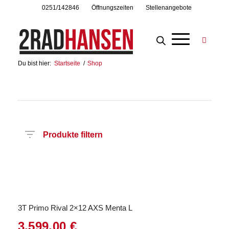
0251/142846
Öffnungszeiten
Stellenangebote
Du bist hier:
Startseite
/
Shop
Produkte filtern
Preis
Hersteller
Produktkategorie
Radart
Rahmenhöhe
Radgröße
Rahmenmaterial
Motor
Anzahl
Gänge
3T Primo Rival 2×12 AXS Menta L
3.599,00
€