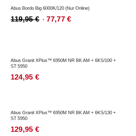
Abus Bordo Big 6000K/120 (Nur Online)
119,95
€
77,77
€
Ursprünglicher
Aktueller
Preis
Preis
war:
ist:
119,95 €
77,77 €.
Abus Granit XPlus™ 6950M NR BK AM + 6KS/100 +
ST 5950
124,95
€
Abus Granit XPlus™ 6950M NR BK AM + 6KS/130 +
ST 5950
129,95
€