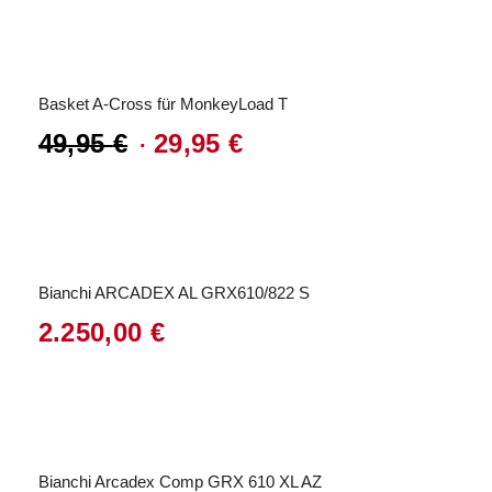
Angebot!
Basket A-Cross für MonkeyLoad T
49,95
€
29,95
€
Ursprünglicher
Aktueller
Preis
Preis
war:
ist:
49,95 €
29,95 €.
Bianchi ARCADEX AL GRX610/822 S
2.250,00
€
Bianchi Arcadex Comp GRX 610 XL AZ