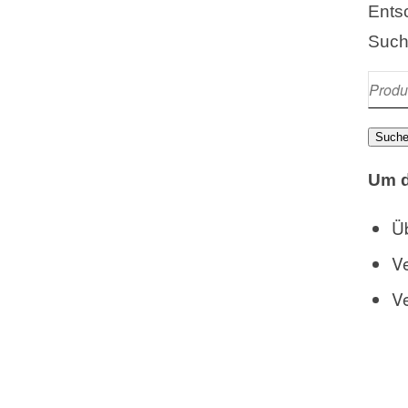
Entsc
Such
Such
Um d
Üb
Ve
Ve