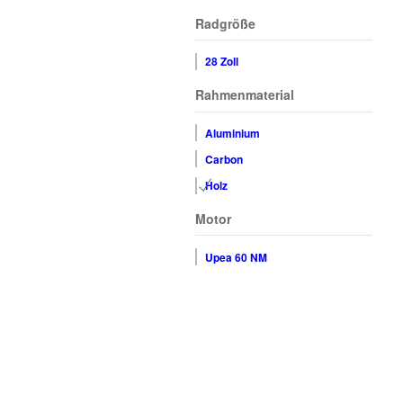
Radgröße
28 Zoll
Rahmenmaterial
Aluminium
Carbon
Holz
Motor
Upea 60 NM