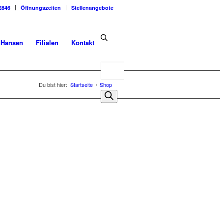
2846
Öffnungszeiten
Stellenangebote
dHansen
Filialen
Kontakt
Products
search
Du bist hier:
Startseite
/
Shop