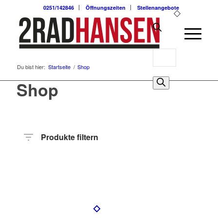
0251/142846
Öffnungszeiten
Stellenangebote
Products
Du bist hier:
Startseite
/
Shop
search
0
Shop
Produkte filtern
Preis
Hersteller
Produktkategorie
Radart
Rahmenhöhe
Radgröße
Rahmenmaterial
Motor
Anzahl
Gänge