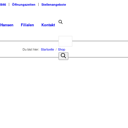
2846
Öffnungszeiten
Stellenangebote
dHansen
Filialen
Kontakt
Products
search
Du bist hier:
Startseite
/
Shop