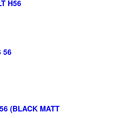
LT H56
 56
56 (BLACK MATT