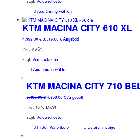
4.499,00 €
3.599,00 €.
zzgl.
Versandkosten
können
Dieses
Ausführung wählen
auf
Produkt
der
weist
KTM MACINA CITY 610 XL
Produktseite
mehrere
gewählt
Varianten
werden
Ursprünglicher
Aktueller
4.399,00
€
3.519,00
€
Angebot!
auf.
Preis
Preis
inkl. MwSt.
Die
war:
ist:
Optionen
4.399,00 €
3.519,00 €.
zzgl.
Versandkosten
können
Dieses
Ausführung wählen
auf
Produkt
der
weist
KTM MACINA CITY 710 BE
Produktseite
mehrere
gewählt
Varianten
werden
Ursprünglicher
Aktueller
5.499,00
€
4.399,00
€
Angebot!
auf.
Preis
Preis
inkl. 19 % MwSt.
Die
war:
ist:
Optionen
5.499,00 €
4.399,00 €.
zzgl.
Versandkosten
können
In den Warenkorb
Details anzeigen
auf
der