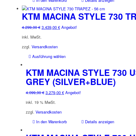
In den Warenkorb
Details anzeigen
Produktseite
gewählt
KTM MACINA STYLE 730 T
werden
Ursprünglicher
Aktueller
4.299,00
€
3.439,00
€
Angebot!
Preis
Preis
inkl. MwSt.
war:
ist:
4.299,00 €
3.439,00 €.
zzgl.
Versandkosten
Dieses
Ausführung wählen
Produkt
weist
KTM MACINA STYLE 730 U
mehrere
GREY (SILVER+BLUE)
Varianten
auf.
Ursprünglicher
Aktueller
4.099,00
€
3.279,00
€
Angebot!
Die
Preis
Preis
Optionen
inkl. 19 % MwSt.
war:
ist:
können
4.099,00 €
3.279,00 €.
zzgl.
Versandkosten
auf
der
In den Warenkorb
Details anzeigen
Produktseite
gewählt