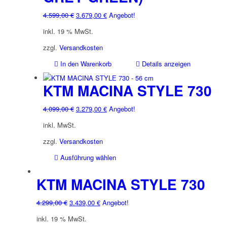
Ursprünglicher
Aktueller
4.599,00
€
3.679,00
€
Angebot!
Preis
Preis
inkl. 19 % MwSt.
war:
ist:
4.599,00 €
3.679,00 €.
zzgl.
Versandkosten
In den Warenkorb
Details anzeigen
KTM MACINA STYLE 730
Ursprünglicher
Aktueller
4.099,00
€
3.279,00
€
Angebot!
Preis
Preis
inkl. MwSt.
war:
ist:
4.099,00 €
3.279,00 €.
zzgl.
Versandkosten
Dieses
Ausführung wählen
Produkt
weist
KTM MACINA STYLE 730
mehrere
Varianten
Ursprünglicher
Aktueller
4.299,00
€
3.439,00
€
Angebot!
auf.
Preis
Preis
inkl. 19 % MwSt.
Die
war:
ist: