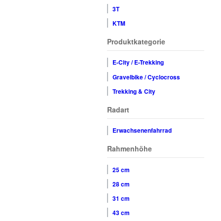
3T
KTM
Produktkategorie
E-City / E-Trekking
Gravelbike / Cyclocross
Trekking & City
Radart
Erwachsenenfahrrad
Rahmenhöhe
25 cm
28 cm
31 cm
43 cm