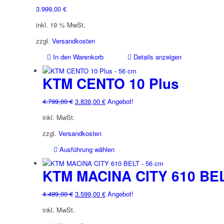
3.999,00
€
inkl. 19 % MwSt.
zzgl.
Versandkosten
In den Warenkorb
Details anzeigen
KTM CENTO 10 Plus
Ursprünglicher
Aktueller
4.799,00
€
3.839,00
€
Angebot!
Preis
Preis
inkl. MwSt.
war:
ist:
4.799,00 €
3.839,00 €.
zzgl.
Versandkosten
Dieses
Ausführung wählen
Produkt
weist
KTM MACINA CITY 610 BE
mehrere
Varianten
Ursprünglicher
Aktueller
4.499,00
€
3.599,00
€
Angebot!
auf.
Preis
Preis
inkl. MwSt.
Die
war:
ist:
Optionen