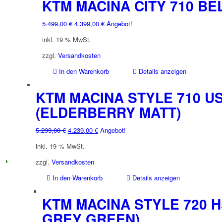
KTM MACINA CITY 710 BE
Produktseite
gewählt
werden
Ursprünglicher
Aktueller
5.499,00
€
4.399,00
€
Angebot!
Preis
Preis
inkl. 19 % MwSt.
war:
ist:
5.499,00 €
4.399,00 €.
zzgl.
Versandkosten
In den Warenkorb
Details anzeigen
KTM MACINA STYLE 710 US
(ELDERBERRY MATT)
Ursprünglicher
Aktueller
5.299,00
€
4.239,00
€
Angebot!
Preis
Preis
inkl. 19 % MwSt.
war:
ist:
5.299,00 €
4.239,00 €.
zzgl.
Versandkosten
In den Warenkorb
Details anzeigen
KTM MACINA STYLE 720 H
GREY GREEN)