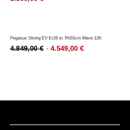
Angebot!
Pegasus Strong EV Er28 sc Rh55cm Wave 12K
4.849,00
€
4.549,00
€
Ursprünglicher
Aktueller
Preis
Preis
war:
ist:
4.849,00 €
4.549,00 €.