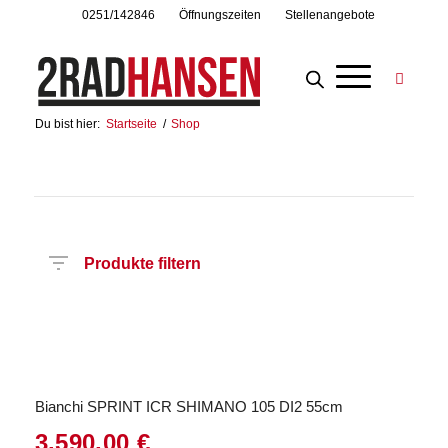
0251/142846
Öffnungszeiten
Stellenangebote
Du bist hier:
Startseite
/
Shop
Produkte filtern
Preis
Hersteller
Produktkategorie
Radart
Rahmenhöhe
Radgröße
Rahmenmaterial
Motor
Anzahl
Gänge
Bianchi SPRINT ICR SHIMANO 105 DI2 55cm
3.590,00
€