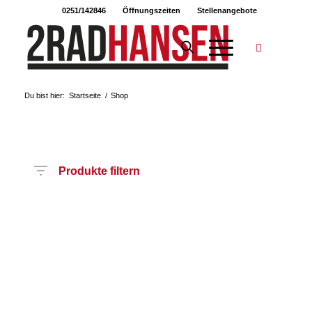
0251/142846
Öffnungszeiten
Stellenangebote
Du bist hier:
Startseite
/
Shop
Produkte filtern
Preis
Hersteller
Produktkategorie
Radart
Rahmenhöhe
Radgröße
Rahmenmaterial
Motor
Anzahl
Gänge