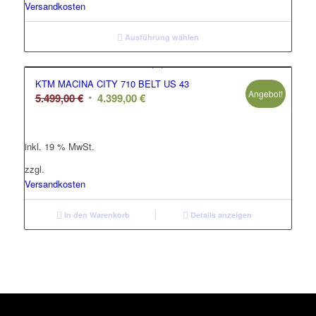
Versandkosten
Ausführung wählen
KTM MACINA CITY 710 BELT US 43
Angebot!
Ursprünglicher
Aktueller
5.499,00
€
4.399,00
€
Preis
Preis
war:
ist:
inkl. 19 % MwSt.
5.499,00 €
4.399,00 €.
zzgl.
Versandkosten
In den Warenkorb
Details anzeigen