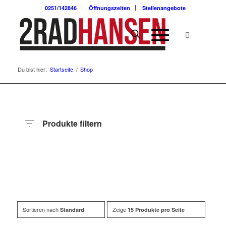
0251/142846
Öffnungszeiten
Stellenangebote
Du bist hier:
Startseite
/
Shop
Produkte filtern
Preis
Hersteller
Produktkategorie
Radart
Rahmenhöhe
Radgröße
Rahmenmaterial
Anzahl
Gänge
Sortieren nach
Zeige
Standard
15 Produkte pro Seite