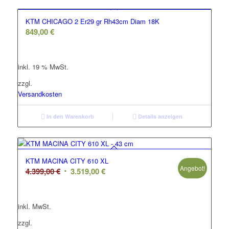
KTM CHICAGO 2 Er29 gr Rh43cm Diam 18K
849,00
€
inkl. 19 % MwSt.
zzgl.
Versandkosten
In den Warenkorb
Details anzeigen
KTM MACINA CITY 610 XL
Angebot!
Ursprünglicher
Aktueller
4.399,00
€
3.519,00
€
Preis
Preis
war:
ist:
inkl. MwSt.
4.399,00 €
3.519,00 €.
zzgl.