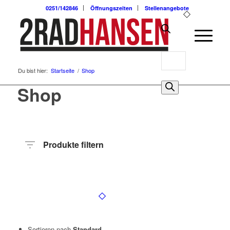
0251/142846
Öffnungszeiten
Stellenangebote
Products
Du bist hier:
Startseite
/
Shop
search
0
Shop
Produkte filtern
Hersteller
Produktkategorie
Radart
Rahmenhöhe
Radgröße
Rahmenmaterial
Anzahl
Gänge
Sortieren nach
Standard