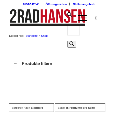
0251/142846
Öffnungszeiten
Stellenangebote
Du bist hier:
Startseite
/
Shop
Produkte filtern
Preis
Hersteller
Produktkategorie
Radart
Rahmenhöhe
Radgröße
Rahmenmaterial
Anzahl
Gänge
Sortieren nach
Zeige
Standard
15 Produkte pro Seite