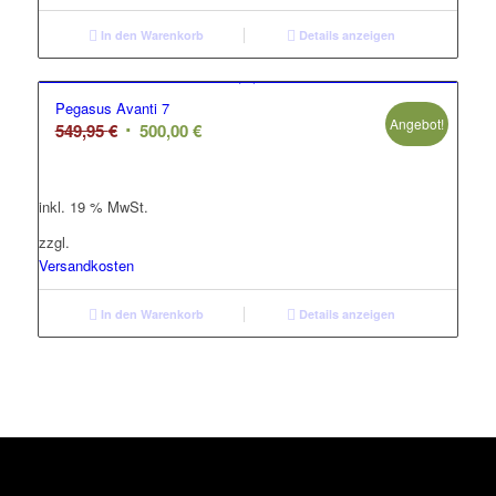
In den Warenkorb
Details anzeigen
Pegasus Avanti 7
Angebot!
Ursprünglicher
Aktueller
549,95
€
500,00
€
Preis
Preis
war:
ist:
inkl. 19 % MwSt.
549,95 €
500,00 €.
zzgl.
Versandkosten
In den Warenkorb
Details anzeigen