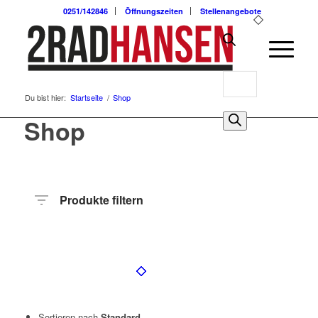
0251/142846
Öffnungszeiten
Stellenangebote
Products
Du bist hier:
Startseite
/
Shop
search
0
Shop
Produkte filtern
Preis
Hersteller
Produktkategorie
Radart
Rahmenhöhe
Radgröße
Rahmenmaterial
Anzahl
Gänge
Sortieren nach
Standard