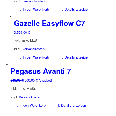
zzgl.
Versandkosten
In den Warenkorb
Details anzeigen
Gazelle Easyflow C7
3.599,00
€
inkl. 19 % MwSt.
zzgl.
Versandkosten
In den Warenkorb
Details anzeigen
Pegasus Avanti 7
Ursprünglicher
Aktueller
549,95
€
500,00
€
Angebot!
Preis
Preis
inkl. 19 % MwSt.
war:
ist:
549,95 €
500,00 €.
zzgl.
Versandkosten
In den Warenkorb
Details anzeigen