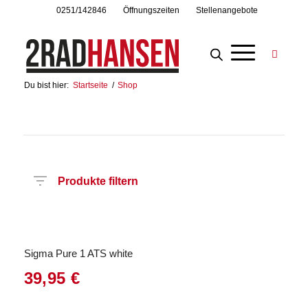
0251/142846
Öffnungszeiten
Stellenangebote
Du bist hier:
Startseite
/
Shop
Produkte filtern
Hersteller
Produktkategorie
Radart
Sigma Pure 1 ATS white
39,95
€