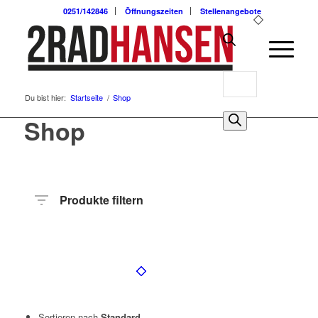
0251/142846
Öffnungszeiten
Stellenangebote
Products
Du bist hier:
Startseite
/
Shop
search
0
Shop
Produkte filtern
Preis
Hersteller
Produktkategorie
Radart
Rahmenhöhe
Radgröße
Rahmenmaterial
Anzahl
Gänge
Sortieren nach
Standard