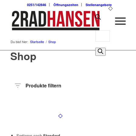
0251/142846
Öffnungszeiten
Stellenangebote
Products
Du bist hier:
Startseite
/
Shop
search
0
Shop
Produkte filtern
Hersteller
Produktkategorie
Radart
Rahmenhöhe
Radgröße
Rahmenmaterial
Motor
Anzahl
Gänge
Sortieren nach
Standard