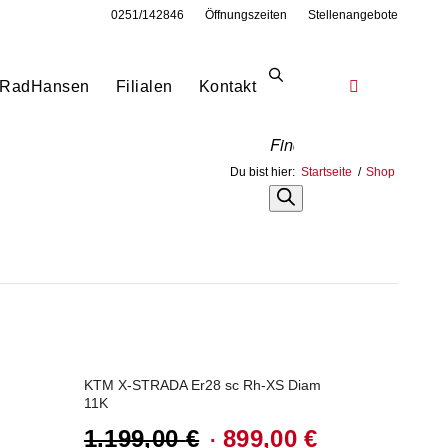
0251/142846
Öffnungszeiten
Stellenangebote
RadHansen
Filialen
Kontakt
Du bist hier:
Startseite
/
Shop
Angebot!
KTM X-STRADA Er28 sc Rh-XS Diam
11K
1.199,00
€
899,00
€