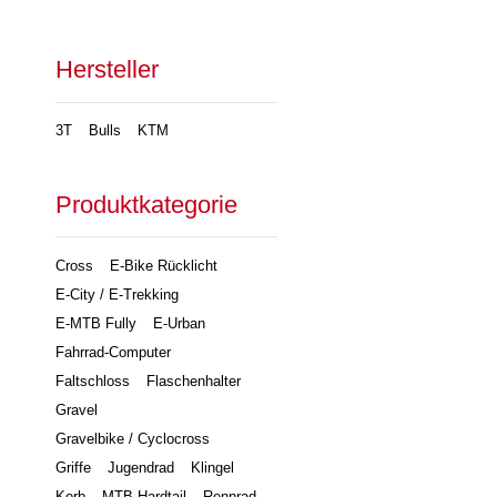
Hersteller
3T
Bulls
KTM
Produktkategorie
Cross
E-Bike Rücklicht
E-City / E-Trekking
E-MTB Fully
E-Urban
Fahrrad-Computer
Faltschloss
Flaschenhalter
Gravel
Gravelbike / Cyclocross
Griffe
Jugendrad
Klingel
Korb
MTB Hardtail
Rennrad