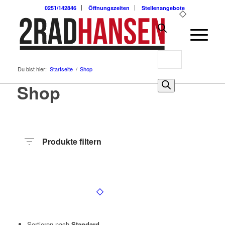
0251/142846
Öffnungszeiten
Stellenangebote
Products
Du bist hier:
Startseite
/
Shop
search
0
Shop
Produkte filtern
Hersteller
Produktkategorie
Radart
Rahmenhöhe
Rahmenmaterial
Anzahl
Gänge
Sortieren nach
Standard