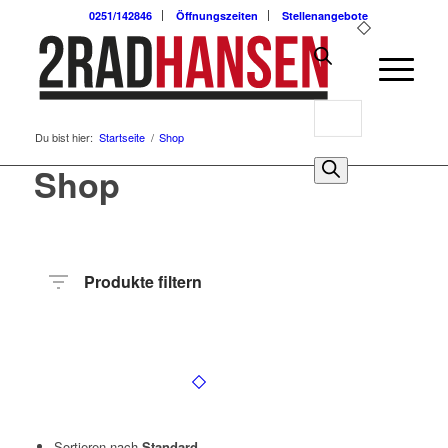
0251/142846
Öffnungszeiten
Stellenangebote
Products
Du bist hier:
Startseite
/
Shop
search
0
Shop
Produkte filtern
Hersteller
Produktkategorie
Radart
Rahmenhöhe
Radgröße
Rahmenmaterial
Anzahl
Gänge
Sortieren nach
Standard